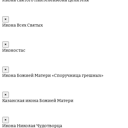
Икона святого Пантелеимона Целителя
×
Икона Всех Святых
×
Иконостас
×
Икона Божией Матери «Споручница грешных»
×
Казанская икона Божией Матери
×
Икона Николая Чудотворца