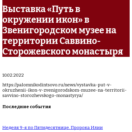
Выставка «Путь в
окружении икон» в
Звенигородском музее на
территории Саввино-
Сторожевского монастыря
10.02.2022
https://palomnikodintsovo.ru/news/vystavka-put-v-
okruzhenii-ikon-v-zvenigorodskom-muzee-na-territorii-
savvino-storozhevskogo-monastyrya/
Последние события
Неделя 9-я по Пятидесятнице. Пророка Илии