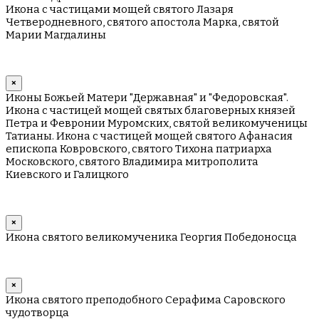
Икона с частицами мощей святого Лазаря
Четверодневного, святого апостола Марка, святой
Марии Магдалины
×
Иконы Божьей Матери "Державная" и "Федоровская".
Икона с частицей мощей святых благоверных князей
Петра и Февронии Муромских, святой великомученицы
Татианы. Икона с частицей мощей святого Афанасия
епископа Ковровского, святого Тихона патриарха
Московского, святого Владимира митрополита
Киевского и Галицкого
×
Икона святого великомученика Георгия Победоносца
×
Икона святого преподобного Серафима Саровского
чудотворца