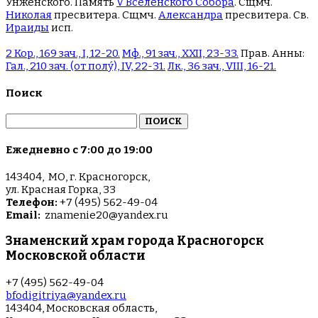
Унженского. Память
V Вселенского Собора
. Сщмч.
Николая
пресвитера. Сщмч.
Александра
пресвитера. Св.
Ираиды
исп.
2 Кор., 169 зач., I, 12-20.
Мф., 91 зач., XXII, 23-33.
Прав. Анны:
Гал., 210 зач. (от полу́), IV, 22-31.
Лк., 36 зач., VIII, 16-21.
Поиск
Найти:
Ежедневно с 7:00 до 19:00
143404, МО, г. Красногорск,
ул. Красная Горка, 33
Телефон:
+7 (495) 562-49-04
Email:
znamenie20@yandex.ru
Знаменский храм города Красногорск
Московской области
+7 (495) 562-49-04
bfodigitriya@yandex.ru
143404, Московская область,