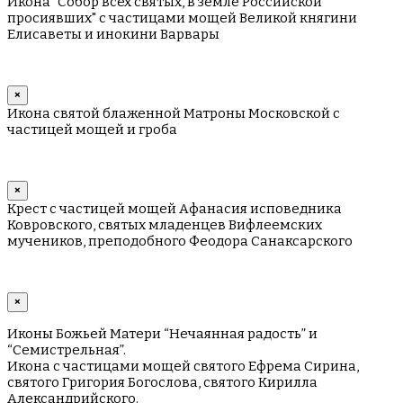
Икона "Собор всех святых, в земле Российской
просиявших" с частицами мощей Великой княгини
Елисаветы и инокини Варвары
×
Икона святой блаженной Матроны Московской с
частицей мощей и гроба
×
Крест с частицей мощей Афанасия исповедника
Ковровского, святых младенцев Вифлеемских
мучеников, преподобного Феодора Санаксарского
×
Иконы Божьей Матери “Нечаянная радость” и
“Семистрельная”.
Икона с частицами мощей святого Ефрема Сирина,
святого Григория Богослова, святого Кирилла
Александрийского.