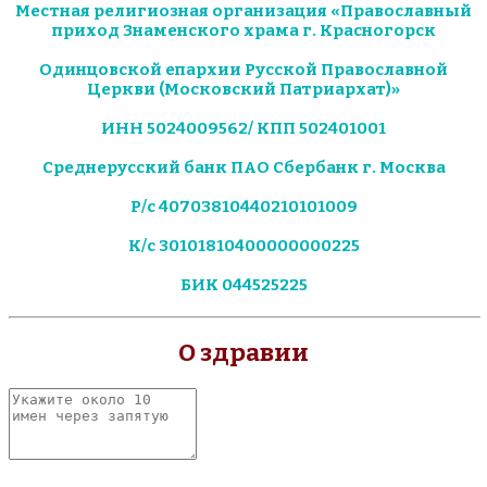
Местная религиозная организация «Православный
приход Знаменского храма г. Красногорск
Одинцовской епархии Русской Православной
Церкви (Московский Патриархат)»
ИНН 5024009562/ КПП 502401001
Среднерусский банк ПАО Сбербанк г. Москва
Р/с 40703810440210101009
К/с 30101810400000000225
БИК 044525225
О здравии
Укажите
около
10
имен
через