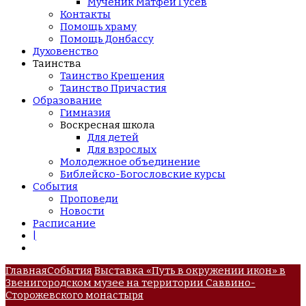
Мученик Матфей Гусев
Контакты
Помощь храму
Помощь Донбассу
Духовенство
Таинства
Таинство Крещения
Таинство Причастия
Образование
Гимназия
Воскресная школа
Для детей
Для взрослых
Молодежное объединение
Библейско-Богословские курсы
События
Проповеди
Новости
Расписание
|
Главная
События
Выставка «Путь в окружении икон» в
Звенигородском музее на территории Саввино-
Сторожевского монастыря