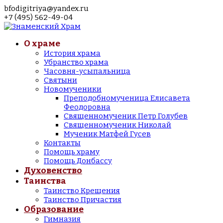
bfodigitriya@yandex.ru
+7 (495) 562-49-04
О храме
История храма
Убранство храма
Часовня-усыпальница
Святыни
Новомученики
Преподобномученица Елисавета
Феодоровна
Священномученик Петр Голубев
Священномученик Николай
Мученик Матфей Гусев
Контакты
Помощь храму
Помощь Донбассу
Духовенство
Таинства
Таинство Крещения
Таинство Причастия
Образование
Гимназия