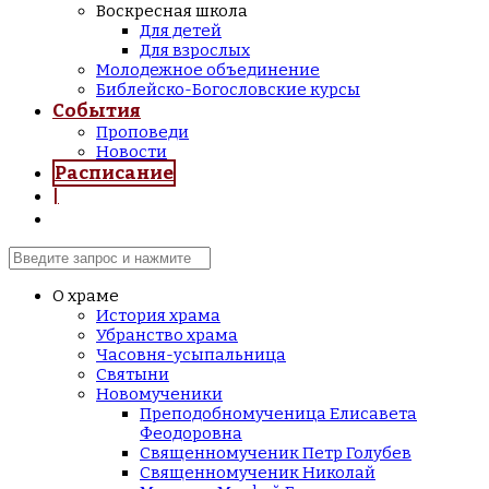
Воскресная школа
Для детей
Для взрослых
Молодежное объединение
Библейско-Богословские курсы
События
Проповеди
Новости
Расписание
|
О храме
История храма
Убранство храма
Часовня-усыпальница
Святыни
Новомученики
Преподобномученица Елисавета
Феодоровна
Священномученик Петр Голубев
Священномученик Николай