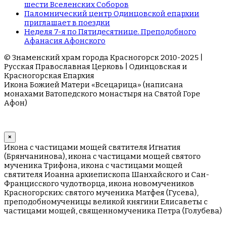
шести Вселенских Соборов
Паломнический центр Одинцовской епархии
приглашает в поездки
Неделя 7-я по Пятидесятнице. Преподобного
Афанасия Афонского
© Знаменский храм города Красногорск 2010-2025 |
Русская Православная Церковь | Одинцовская и
Красногорская Епархия
Икона Божией Матери «Всецарица» (написана
монахами Ватопедского монастыря на Cвятой Горе
Афон)
×
Икона с частицами мощей святителя Игнатия
(Брянчанинова), икона с частицами мощей святого
мученика Трифона, икона с частицами мощей
святителя Иоанна архиепископа Шанхайского и Сан-
Францисского чудотворца, икона новомучеников
Красногорских: святого мученика Матфея (Гусева),
преподобномученицы великой княгини Елисаветы с
частицами мощей, священномученика Петра (Голубева)