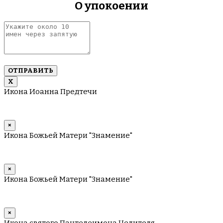
О упокоении
запятую
Укажите
около
10
имен
через
запятую
Х
Икона Иоанна Предтечи
×
Икона Божьей Матери "Знамение"
×
Икона Божьей Матери "Знамение"
×