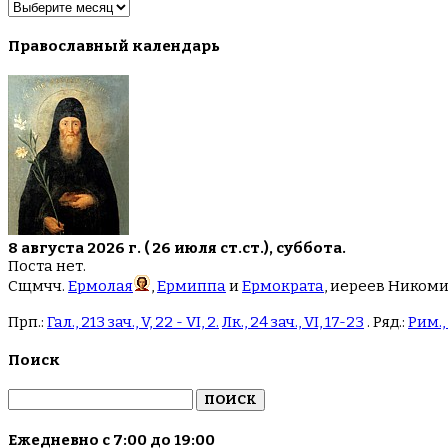
Архив
новостей
Православный календарь
8 августа 2026 г. ( 26 июля ст.ст.), суббота.
Поста нет.
Сщмчч.
Ермолая
,
Ермиппа
и
Ермократа
, иереев Ником
Прп.:
Гал., 213 зач., V, 22 - VI, 2.
Лк., 24 зач., VI, 17-23
. Ряд.:
Рим., 
Поиск
Найти:
Ежедневно с 7:00 до 19:00