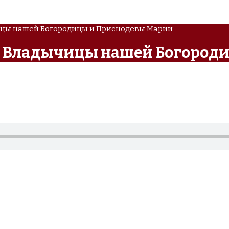
ицы нашей Богородицы и Приснодевы Марии
ой Владычицы нашей Богород