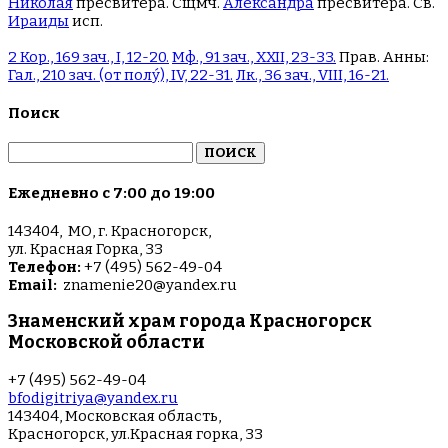
Николая
пресвитера. Сщмч.
Александра
пресвитера. Св.
Ираиды
исп.
2 Кор., 169 зач., I, 12-20.
Мф., 91 зач., XXII, 23-33.
Прав. Анны:
Гал., 210 зач. (от полу́), IV, 22-31.
Лк., 36 зач., VIII, 16-21.
Поиск
Найти:
Ежедневно с 7:00 до 19:00
143404, МО, г. Красногорск,
ул. Красная Горка, 33
Телефон:
+7 (495) 562-49-04
Email:
znamenie20@yandex.ru
Знаменский храм города Красногорск
Московской области
+7 (495) 562-49-04
bfodigitriya@yandex.ru
143404, Московская область,
Красногорск, ул.Красная горка, 33