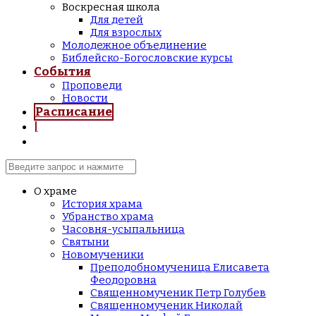
Воскресная школа
Для детей
Для взрослых
Молодежное объединение
Библейско-Богословские курсы
События
Проповеди
Новости
Расписание
|
О храме
История храма
Убранство храма
Часовня-усыпальница
Святыни
Новомученики
Преподобномученица Елисавета
Феодоровна
Священномученик Петр Голубев
Священномученик Николай