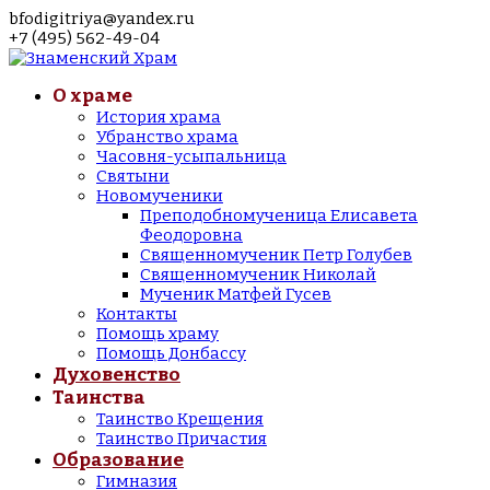
bfodigitriya@yandex.ru
+7 (495) 562-49-04
О храме
История храма
Убранство храма
Часовня-усыпальница
Святыни
Новомученики
Преподобномученица Елисавета
Феодоровна
Священномученик Петр Голубев
Священномученик Николай
Мученик Матфей Гусев
Контакты
Помощь храму
Помощь Донбассу
Духовенство
Таинства
Таинство Крещения
Таинство Причастия
Образование
Гимназия