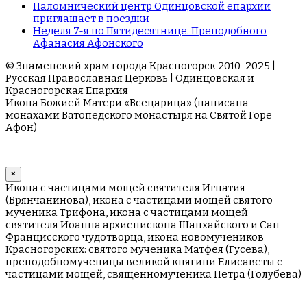
Паломнический центр Одинцовской епархии
приглашает в поездки
Неделя 7-я по Пятидесятнице. Преподобного
Афанасия Афонского
© Знаменский храм города Красногорск 2010-2025 |
Русская Православная Церковь | Одинцовская и
Красногорская Епархия
Икона Божией Матери «Всецарица» (написана
монахами Ватопедского монастыря на Cвятой Горе
Афон)
×
Икона с частицами мощей святителя Игнатия
(Брянчанинова), икона с частицами мощей святого
мученика Трифона, икона с частицами мощей
святителя Иоанна архиепископа Шанхайского и Сан-
Францисского чудотворца, икона новомучеников
Красногорских: святого мученика Матфея (Гусева),
преподобномученицы великой княгини Елисаветы с
частицами мощей, священномученика Петра (Голубева)