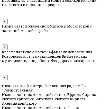
просиявших" с частицами мощей Великой княгини
Елисаветы и инокини Варвары
×
Икона святой блаженной Матроны Московской с
частицей мощей и гроба
×
Крест с частицей мощей Афанасия исповедника
Ковровского, святых младенцев Вифлеемских
мучеников, преподобного Феодора Санаксарского
×
Иконы Божьей Матери “Нечаянная радость” и
“Семистрельная”.
Икона с частицами мощей святого Ефрема Сирина,
святого Григория Богослова, святого Кирилла
Александрийского.
Икона с частицами мощей святого Лазаря