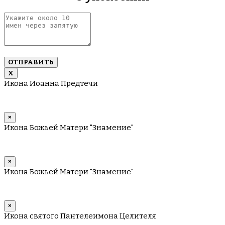
Укажите
около
10
имен
через
запятую
Х
Икона Иоанна Предтечи
×
Икона Божьей Матери "Знамение"
×
Икона Божьей Матери "Знамение"
×
Икона святого Пантелеимона Целителя