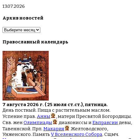
13.07.2026
Архив новостей
Архив
новостей
Православный календарь
7 августа 2026 г. ( 25 июля ст.ст.), пятница.
День постный. Пища с растительным маслом.
Успение прав.
Анны
, матери Пресвятой Богородицы.
Свв. жен
Олимпиады
диакониссы и
Евпраксии
девы,
Тавеннской. Прп.
Макария
Желтоводского,
Унженского. Память
V Вселенского Собора
. Сщмч.