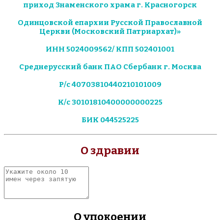
приход Знаменского храма г. Красногорск
Одинцовской епархии Русской Православной
Церкви (Московский Патриархат)»
ИНН 5024009562/ КПП 502401001
Среднерусский банк ПАО Сбербанк г. Москва
Р/с 40703810440210101009
К/с 30101810400000000225
БИК 044525225
О здравии
Укажите
около
10
имен
через
О упокоении
запятую