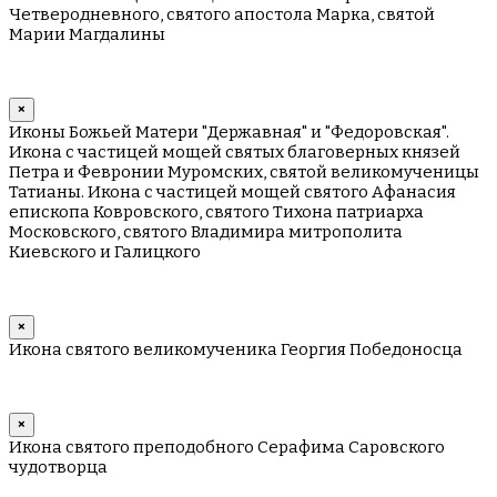
Четверодневного, святого апостола Марка, святой
Марии Магдалины
×
Иконы Божьей Матери "Державная" и "Федоровская".
Икона с частицей мощей святых благоверных князей
Петра и Февронии Муромских, святой великомученицы
Татианы. Икона с частицей мощей святого Афанасия
епископа Ковровского, святого Тихона патриарха
Московского, святого Владимира митрополита
Киевского и Галицкого
×
Икона святого великомученика Георгия Победоносца
×
Икона святого преподобного Серафима Саровского
чудотворца