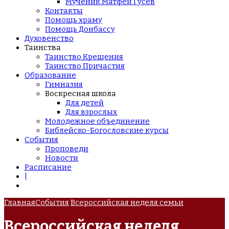
Мученик Матфей Гусев
Контакты
Помощь храму
Помощь Донбассу
Духовенство
Таинства
Таинство Крещения
Таинство Причастия
Образование
Гимназия
Воскресная школа
Для детей
Для взрослых
Молодежное объединение
Библейско-Богословские курсы
События
Проповеди
Новости
Расписание
|
Главная
События
Всероссийская неделя семьи
Всероссийская неделя