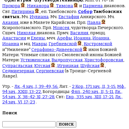
Прохора
,
Никанора
,
Тимона
и
Пармена
диаконов.
Свт.
Питирима
, еп. Тамбовского.
Собор
Тамбовских
святых.
Мч.
Иулиана
. Мч.
Евстафия
Анкирского. Мч.
Акакия
, иже в Милете Карийском. Прп.
Павла
Ксиропотамского. Прп.
Моисея
, чудотворца Печерского.
Сщмч.
Николая
диакона. Прмч.
Василия
, прмцц.
Анастасии
и
Елены
, мчч.
Арефы
,
Иоанна
,
Иоанна
,
Иоанна
и мц.
Мавры
.
Гребневской
,
Костромской
и"Умиление"
Серафимо-Дивеевской
икон Божией
Матери. Чтимые списки со Смоленской иконы Божией
Матери:
Устюженская
,
Выдропусская
,
Христофоровская
,
Супрасльская
,
Югская
,
Игрицкая
,
Шуйская
,
Седмиезерная
,
Сергиевская
(в Троице-Сергиевой
Лавре).
Утр. -
Лк., 4 зач., I, 39-49, 56.
Лит. -
2 Кор., 171 зач., II, 3-15.
Мф.,
94 зач., XXIII, 13-22.
Богородицы:
Флп., 240 зач., II, 5-11.
Лк.,
54 зач., X, 38-42; XI, 27-28.
Свт.:
Евр., 335 зач., XIII, 17-21.
Лк.,
24 зач., VI, 17-23
.
Поиск
Найти: