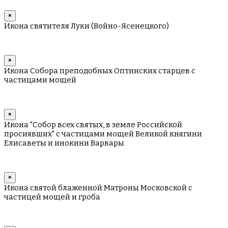
×
Икона святителя Луки (Войно-Ясенецкого)
×
Икона Собора преподобных Оптинских старцев с
частицами мощей
×
Икона "Собор всех святых, в земле Российской
просиявших" с частицами мощей Великой княгини
Елисаветы и инокини Варвары
×
Икона святой блаженной Матроны Московской с
частицей мощей и гроба