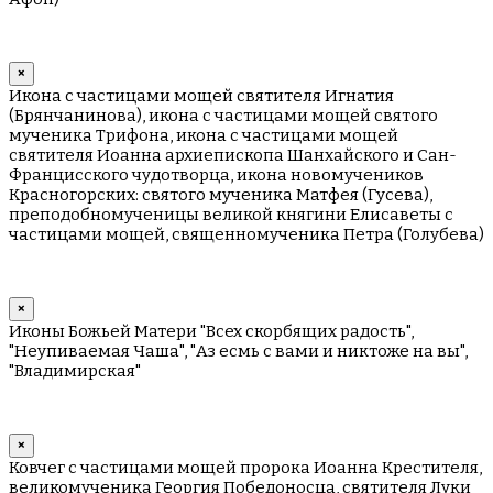
×
Икона с частицами мощей святителя Игнатия
(Брянчанинова), икона с частицами мощей святого
мученика Трифона, икона с частицами мощей
святителя Иоанна архиепископа Шанхайского и Сан-
Францисского чудотворца, икона новомучеников
Красногорских: святого мученика Матфея (Гусева),
преподобномученицы великой княгини Елисаветы с
частицами мощей, священномученика Петра (Голубева)
×
Иконы Божьей Матери "Всех скорбящих радость",
"Неупиваемая Чаша", "Аз есмь с вами и никтоже на вы",
"Владимирская"
×
Ковчег с частицами мощей пророка Иоанна Крестителя,
великомученика Георгия Победоносца, святителя Луки