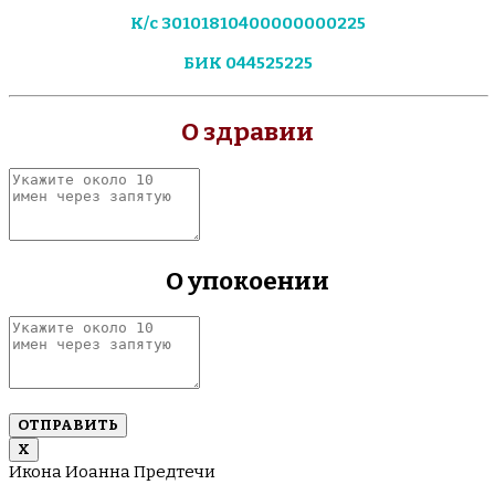
К/с 30101810400000000225
БИК 044525225
О здравии
Укажите
около
10
имен
через
О упокоении
запятую
Укажите
около
10
имен
через
запятую
Х
Икона Иоанна Предтечи