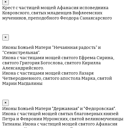
×
Крест с частицей мощей Афанасия исповедника
Ковровского, святых младенцев Вифлеемских
мучеников, преподобного Феодора Санаксарского
×
Иконы Божьей Матери “Нечаянная радость” и
“Семистрельная”.
Икона с частицами мощей святого Ефрема Сирина,
святого Григория Богослова, святого Кирилла
Александрийского.
Икона с частицами мощей святого Лазаря
Четверодневного, святого апостола Марка, святой
Марии Магдалины
×
Иконы Божьей Матери "Державная" и "Федоровская".
Икона с частицей мощей святых благоверных князей
Петра и Февронии Муромских, святой великомученицы
Татианы. Икона с частицей мощей святого Афанасия