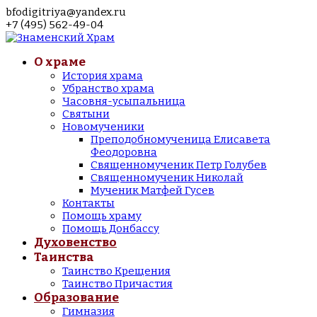
bfodigitriya@yandex.ru
+7 (495) 562-49-04
О храме
История храма
Убранство храма
Часовня-усыпальница
Святыни
Новомученики
Преподобномученица Елисавета
Феодоровна
Священномученик Петр Голубев
Священномученик Николай
Мученик Матфей Гусев
Контакты
Помощь храму
Помощь Донбассу
Духовенство
Таинства
Таинство Крещения
Таинство Причастия
Образование
Гимназия