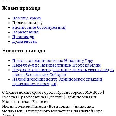
Жизнь прихода
Помощь храму
Подать записку
Расписание богослужений
Образование
Проповеди
Духовенство
Новости прихода
Пешее паломничество на Николину Гору
Неделя 9-я по Пятидесятнице. Пророка Илии
Неделя 8-я по Пятидесятнице. Память святых отцов
шести Вселенских Соборов
Паломнический центр Одинцовской епархии
приглашает в поездки
© Знаменский храм города Красногорск 2010-2025 |
Русская Православная Церковь | Одинцовская и
Красногорская Епархия
Икона Божией Матери «Всецарица» (написана
монахами Ватопедского монастыря на Cвятой Горе
Афон)