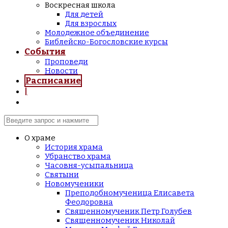
Воскресная школа
Для детей
Для взрослых
Молодежное объединение
Библейско-Богословские курсы
События
Проповеди
Новости
Расписание
|
О храме
История храма
Убранство храма
Часовня-усыпальница
Святыни
Новомученики
Преподобномученица Елисавета
Феодоровна
Священномученик Петр Голубев
Священномученик Николай