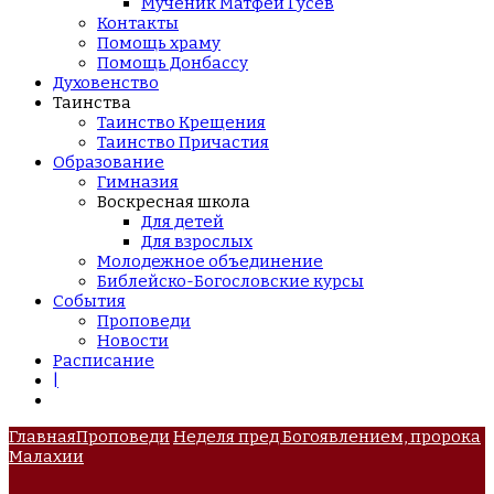
Мученик Матфей Гусев
Контакты
Помощь храму
Помощь Донбассу
Духовенство
Таинства
Таинство Крещения
Таинство Причастия
Образование
Гимназия
Воскресная школа
Для детей
Для взрослых
Молодежное объединение
Библейско-Богословские курсы
События
Проповеди
Новости
Расписание
|
Главная
Проповеди
Неделя пред Богоявлением, пророка
Малахии