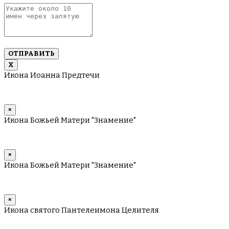
Укажите
около
10
имен
через
запятую
Х
Икона Иоанна Предтечи
×
Икона Божьей Матери "Знамение"
×
Икона Божьей Матери "Знамение"
×
Икона святого Пантелеимона Целителя