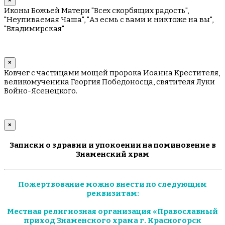
×
Иконы Божьей Матери "Всех скорбящих радость",
"Неупиваемая Чаша", "Аз есмь с вами и никтоже на вы",
"Владимирская"
×
Ковчег с частицами мощей пророка Иоанна Крестителя,
великомученика Георгия Победоносца, святителя Луки
Войно-Ясенецкого.
×
Записки о здравии и упокоении на поминовение в
Знаменский храм
Пожертвование можно внести по следующим
реквизитам:
Местная религиозная организация «Православный
приход Знаменского храма г. Красногорск