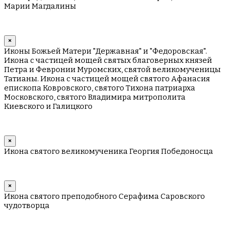
Марии Магдалины
×
Иконы Божьей Матери "Державная" и "Федоровская".
Икона с частицей мощей святых благоверных князей
Петра и Февронии Муромских, святой великомученицы
Татианы. Икона с частицей мощей святого Афанасия
епископа Ковровского, святого Тихона патриарха
Московского, святого Владимира митрополита
Киевского и Галицкого
×
Икона святого великомученика Георгия Победоносца
×
Икона святого преподобного Серафима Саровского
чудотворца