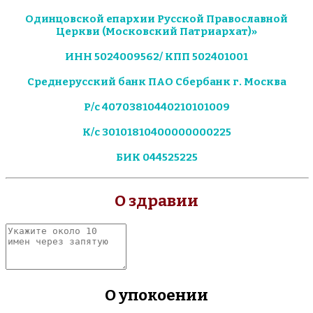
Одинцовской епархии Русской Православной
Церкви (Московский Патриархат)»
ИНН 5024009562/ КПП 502401001
Среднерусский банк ПАО Сбербанк г. Москва
Р/с 40703810440210101009
К/с 30101810400000000225
БИК 044525225
О здравии
Укажите
около
10
имен
через
О упокоении
запятую