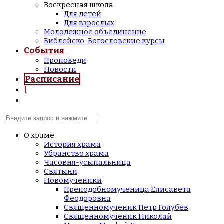
Воскресная школа
Для детей
Для взрослых
Молодежное объединение
Библейско-Богословские курсы
События
Проповеди
Новости
Расписание
|
О храме
История храма
Убранство храма
Часовня-усыпальница
Святыни
Новомученики
Преподобномученица Елисавета
Феодоровна
Священномученик Петр Голубев
Священномученик Николай