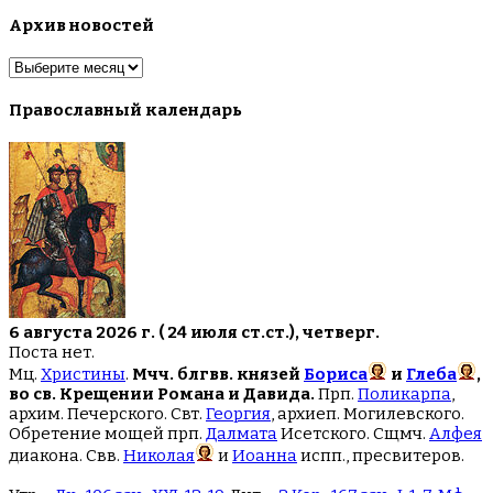
Архив новостей
Архив
новостей
Православный календарь
6 августа 2026 г. ( 24 июля ст.ст.), четверг.
Поста нет.
Мц.
Христины
.
Мчч. блгвв. князей
Бориса
и
Глеба
,
во св. Крещении Романа и Давида.
Прп.
Поликарпа
,
архим. Печерского. Свт.
Георгия
, архиеп. Могилевского.
Обретение мощей прп.
Далмата
Исетского. Сщмч.
Алфея
диакона. Свв.
Николая
и
Иоанна
испп., пресвитеров.