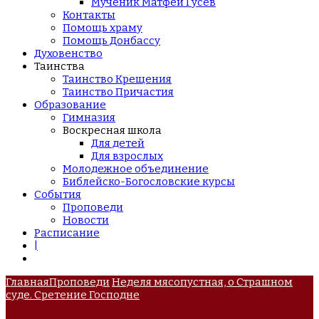
Мученик Матфей Гусев
Контакты
Помощь храму
Помощь Донбассу
Духовенство
Таинства
Таинство Крещения
Таинство Причастия
Образование
Гимназия
Воскресная школа
Для детей
Для взрослых
Молодежное объединение
Библейско-Богословские курсы
События
Проповеди
Новости
Расписание
|
Главная
Проповеди
Неделя мясопустная, о Страшном
суде. Сретение Господне