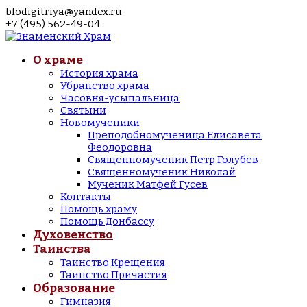
bfodigitriya@yandex.ru
+7 (495) 562-49-04
О храме
История храма
Убранство храма
Часовня-усыпальница
Святыни
Новомученики
Преподобномученица Елисавета
Феодоровна
Священномученик Петр Голубев
Священномученик Николай
Мученик Матфей Гусев
Контакты
Помощь храму
Помощь Донбассу
Духовенство
Таинства
Таинство Крещения
Таинство Причастия
Образование
Гимназия