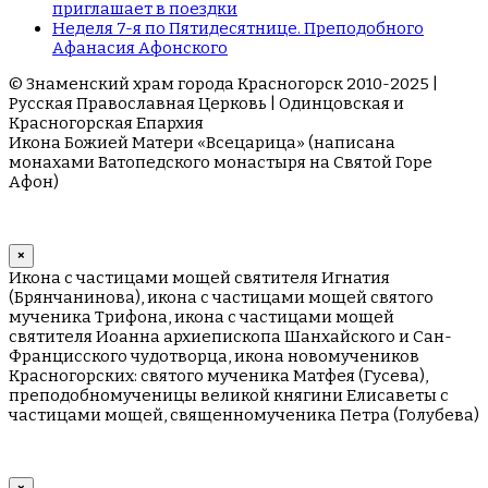
приглашает в поездки
Неделя 7-я по Пятидесятнице. Преподобного
Афанасия Афонского
© Знаменский храм города Красногорск 2010-2025 |
Русская Православная Церковь | Одинцовская и
Красногорская Епархия
Икона Божией Матери «Всецарица» (написана
монахами Ватопедского монастыря на Cвятой Горе
Афон)
×
Икона с частицами мощей святителя Игнатия
(Брянчанинова), икона с частицами мощей святого
мученика Трифона, икона с частицами мощей
святителя Иоанна архиепископа Шанхайского и Сан-
Францисского чудотворца, икона новомучеников
Красногорских: святого мученика Матфея (Гусева),
преподобномученицы великой княгини Елисаветы с
частицами мощей, священномученика Петра (Голубева)