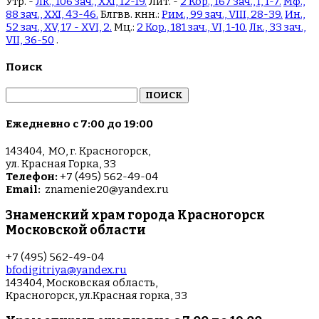
Утр. -
Лк., 106 зач., XXI, 12-19.
Лит. -
2 Кор., 167 зач., I, 1-7.
Мф.,
88 зач., XXI, 43-46.
Блгвв. кнн.:
Рим., 99 зач., VIII, 28-39.
Ин.,
52 зач., XV, 17 - XVI, 2.
Мц.:
2 Кор., 181 зач., VI, 1-10.
Лк., 33 зач.,
VII, 36-50
.
Поиск
Найти:
Ежедневно с 7:00 до 19:00
143404, МО, г. Красногорск,
ул. Красная Горка, 33
Телефон:
+7 (495) 562-49-04
Email:
znamenie20@yandex.ru
Знаменский храм города Красногорск
Московской области
+7 (495) 562-49-04
bfodigitriya@yandex.ru
143404, Московская область,
Красногорск, ул.Красная горка, 33