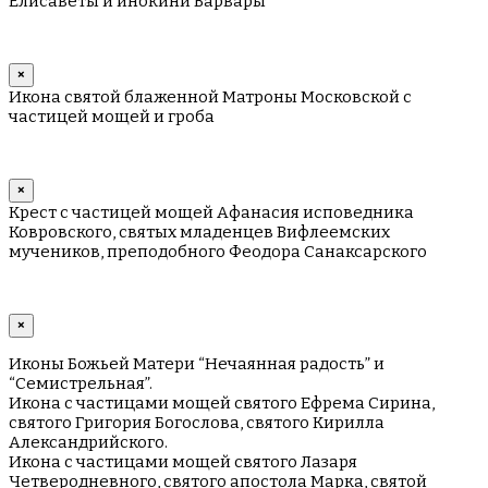
Елисаветы и инокини Варвары
×
Икона святой блаженной Матроны Московской с
частицей мощей и гроба
×
Крест с частицей мощей Афанасия исповедника
Ковровского, святых младенцев Вифлеемских
мучеников, преподобного Феодора Санаксарского
×
Иконы Божьей Матери “Нечаянная радость” и
“Семистрельная”.
Икона с частицами мощей святого Ефрема Сирина,
святого Григория Богослова, святого Кирилла
Александрийского.
Икона с частицами мощей святого Лазаря
Четверодневного, святого апостола Марка, святой