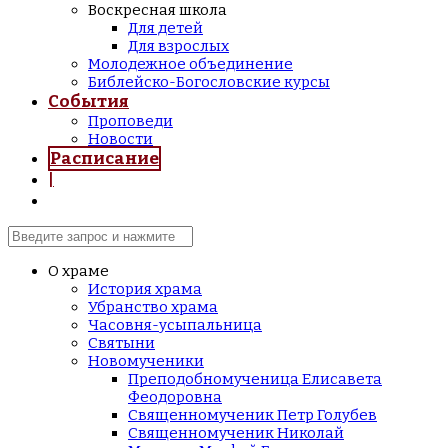
Воскресная школа
Для детей
Для взрослых
Молодежное объединение
Библейско-Богословские курсы
События
Проповеди
Новости
Расписание
|
О храме
История храма
Убранство храма
Часовня-усыпальница
Святыни
Новомученики
Преподобномученица Елисавета
Феодоровна
Священномученик Петр Голубев
Священномученик Николай