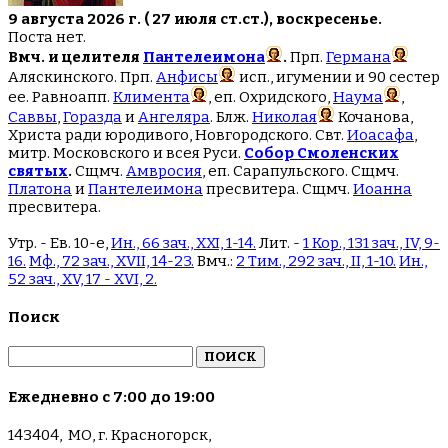
9 августа 2026 г. ( 27 июля ст.ст.), воскресенье.
Поста нет.
Вмч. и целителя
Пантелеимона
.
Прп.
Германа
Аляскинского. Прп.
Анфисы
исп., игумении и 90 сестер
ее. Равноапп.
Климента
, еп. Охридского,
Наума
,
Саввы
,
Горазда
и
Ангеляра
. Блж.
Николая
Кочанова,
Христа ради юродивого, Новгородского. Свт.
Иоасафа
,
митр. Московского и всея Руси.
Собор Смоленских
святых
.
Сщмч.
Амвросия
, еп. Сарапульского. Сщмч.
Платона
и
Пантелеимона
пресвитера. Сщмч.
Иоанна
пресвитера.
Утр. - Ев. 10-е,
Ин., 66 зач., XXI, 1-14.
Лит. -
1 Кор., 131 зач., IV, 9-
16.
Мф., 72 зач., XVII, 14-23.
Вмч.:
2 Тим., 292 зач., II, 1-10.
Ин.,
52 зач., XV, 17 - XVI, 2.
Поиск
Найти:
Ежедневно с 7:00 до 19:00
143404, МО, г. Красногорск,