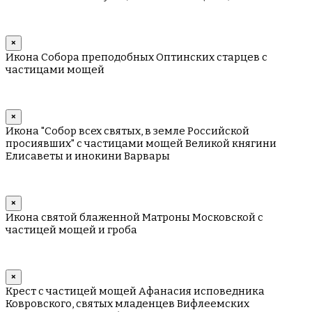
×
Икона Собора преподобных Оптинских старцев с
частицами мощей
×
Икона "Собор всех святых, в земле Российской
просиявших" с частицами мощей Великой княгини
Елисаветы и инокини Варвары
×
Икона святой блаженной Матроны Московской с
частицей мощей и гроба
×
Крест с частицей мощей Афанасия исповедника
Ковровского, святых младенцев Вифлеемских