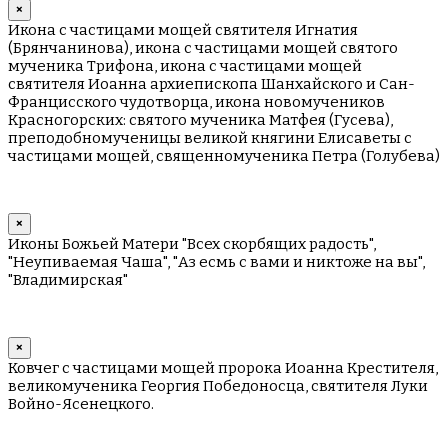
×
Икона с частицами мощей святителя Игнатия
(Брянчанинова), икона с частицами мощей святого
мученика Трифона, икона с частицами мощей
святителя Иоанна архиепископа Шанхайского и Сан-
Францисского чудотворца, икона новомучеников
Красногорских: святого мученика Матфея (Гусева),
преподобномученицы великой княгини Елисаветы с
частицами мощей, священномученика Петра (Голубева)
×
Иконы Божьей Матери "Всех скорбящих радость",
"Неупиваемая Чаша", "Аз есмь с вами и никтоже на вы",
"Владимирская"
×
Ковчег с частицами мощей пророка Иоанна Крестителя,
великомученика Георгия Победоносца, святителя Луки
Войно-Ясенецкого.