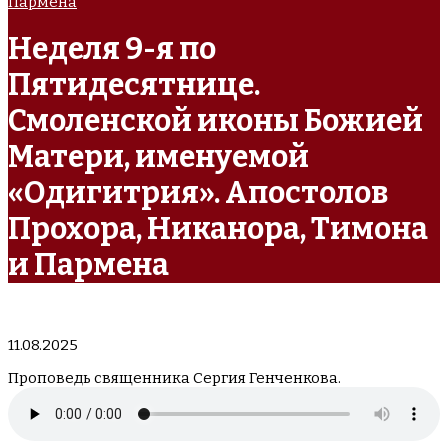
Пармена
Неделя 9-я по
Пятидесятнице.
Смоленской иконы Божией
Матери, именуемой
«Одигитрия». Апостолов
Прохора, Никанора, Тимона
и Пармена
11.08.2025
Проповедь священника Сергия Генченкова.