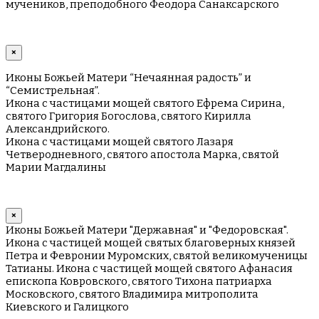
мучеников, преподобного Феодора Санаксарского
×
Иконы Божьей Матери “Нечаянная радость” и
“Семистрельная”.
Икона с частицами мощей святого Ефрема Сирина,
святого Григория Богослова, святого Кирилла
Александрийского.
Икона с частицами мощей святого Лазаря
Четверодневного, святого апостола Марка, святой
Марии Магдалины
×
Иконы Божьей Матери "Державная" и "Федоровская".
Икона с частицей мощей святых благоверных князей
Петра и Февронии Муромских, святой великомученицы
Татианы. Икона с частицей мощей святого Афанасия
епископа Ковровского, святого Тихона патриарха
Московского, святого Владимира митрополита
Киевского и Галицкого