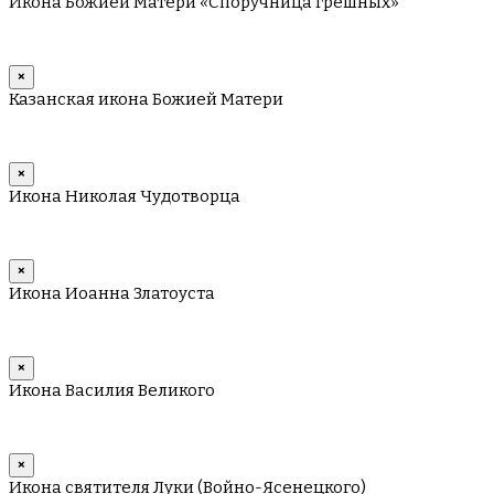
Икона Божией Матери «Споручница грешных»
×
Казанская икона Божией Матери
×
Икона Николая Чудотворца
×
Икона Иоанна Златоуста
×
Икона Василия Великого
×
Икона святителя Луки (Войно-Ясенецкого)