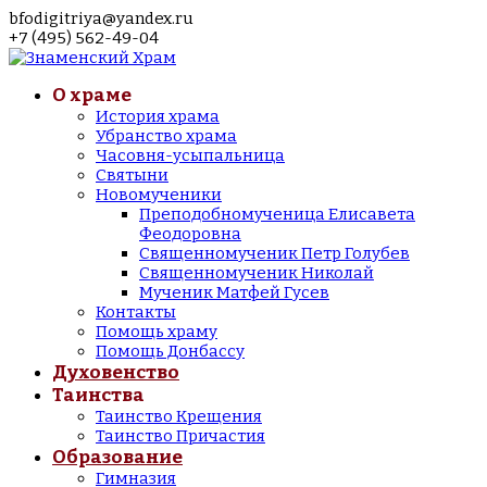
bfodigitriya@yandex.ru
+7 (495) 562-49-04
О храме
История храма
Убранство храма
Часовня-усыпальница
Святыни
Новомученики
Преподобномученица Елисавета
Феодоровна
Священномученик Петр Голубев
Священномученик Николай
Мученик Матфей Гусев
Контакты
Помощь храму
Помощь Донбассу
Духовенство
Таинства
Таинство Крещения
Таинство Причастия
Образование
Гимназия