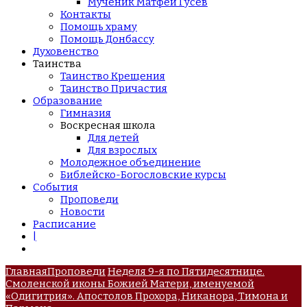
Мученик Матфей Гусев
Контакты
Помощь храму
Помощь Донбассу
Духовенство
Таинства
Таинство Крещения
Таинство Причастия
Образование
Гимназия
Воскресная школа
Для детей
Для взрослых
Молодежное объединение
Библейско-Богословские курсы
События
Проповеди
Новости
Расписание
|
Главная
Проповеди
Неделя 9-я по Пятидесятнице.
Смоленской иконы Божией Матери, именуемой
«Одигитрия». Апостолов Прохора, Никанора, Тимона и