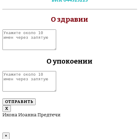
О здравии
Укажите
около
10
имен
через
О упокоении
запятую
Укажите
около
10
имен
через
запятую
Х
Икона Иоанна Предтечи
×