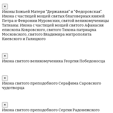
×
Иконы Божьей Матери "Державная" и "Федоровская".
Икона с частицей мощей святых благоверных князей
Петра и Февронии Муромских, святой великомученицы
Татианы. Икона с частицей мощей святого Афанасия
епископа Ковровского, святого Тихона патриарха
Московского, святого Владимира митрополита
Киевского и Галицкого
×
Икона святого великомученика Георгия Победоносца
×
Икона святого преподобного Серафима Саровского
чудотворца
×
Икона святого преподобного Сергия Радонежского