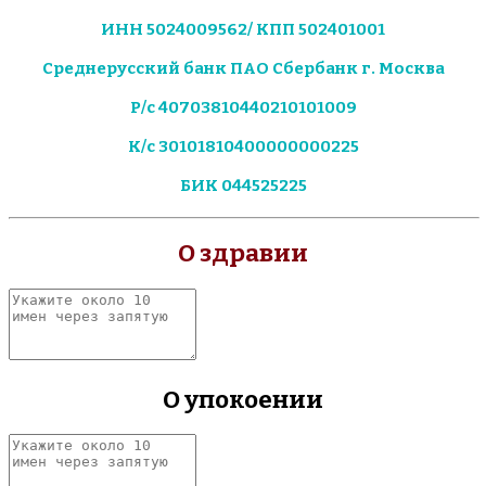
ИНН 5024009562/ КПП 502401001
Среднерусский банк ПАО Сбербанк г. Москва
Р/с 40703810440210101009
К/с 30101810400000000225
БИК 044525225
О здравии
Укажите
около
10
имен
через
О упокоении
запятую
Укажите
около
10