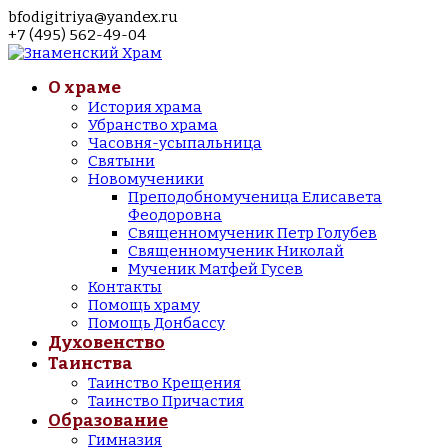
bfodigitriya@yandex.ru
+7 (495) 562-49-04
О храме
История храма
Убранство храма
Часовня-усыпальница
Святыни
Новомученики
Преподобномученица Елисавета
Феодоровна
Священномученик Петр Голубев
Священномученик Николай
Мученик Матфей Гусев
Контакты
Помощь храму
Помощь Донбассу
Духовенство
Таинства
Таинство Крещения
Таинство Причастия
Образование
Гимназия