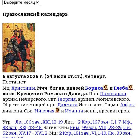
Архив
новостей
Православный календарь
6 августа 2026 г. ( 24 июля ст.ст.), четверг.
Поста нет.
Мц.
Христины
.
Мчч. блгвв. князей
Бориса
и
Глеба
,
во св. Крещении Романа и Давида.
Прп.
Поликарпа
,
архим. Печерского. Свт.
Георгия
, архиеп. Могилевского.
Обретение мощей прп.
Далмата
Исетского. Сщмч.
Алфея
диакона. Свв.
Николая
и
Иоанна
испп., пресвитеров.
Утр. -
Лк., 106 зач., XXI, 12-19.
Лит. -
2 Кор., 167 зач., I, 1-7.
Мф.,
88 зач., XXI, 43-46.
Блгвв. кнн.:
Рим., 99 зач., VIII, 28-39.
Ин.,
52 зач., XV, 17 - XVI, 2.
Мц.:
2 Кор., 181 зач., VI, 1-10.
Лк., 33 зач.,