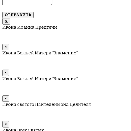
имен
через
запятую
Х
Икона Иоанна Предтечи
×
Икона Божьей Матери "Знамение"
×
Икона Божьей Матери "Знамение"
×
Икона святого Пантелеимона Целителя
×
Икона Всех Святых