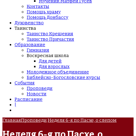
Мученик Матфей Гусев
Контакты
Помощь храму
Помощь Донбассу
Духовенство
Таинства
Таинство Крещения
Таинство Причастия
Образование
Гимназия
Воскресная школа
Для детей
Для взрослых
Молодежное объединение
Библейско-Богословские курсы
События
Проповеди
Новости
Расписание
|
Главная
Проповеди
Неделя 6-я по Пасхе, о слепом
Неделя 6-я по Пасхе, о