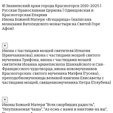
© Знаменский храм города Красногорск 2010-2025 |
Русская Православная Церковь | Одинцовская и
Красногорская Епархия
Икона Божией Матери «Всецарица» (написана
монахами Ватопедского монастыря на Cвятой Горе
Афон)
×
Икона с частицами мощей святителя Игнатия
(Брянчанинова), икона с частицами мощей святого
мученика Трифона, икона с частицами мощей
святителя Иоанна архиепископа Шанхайского и Сан-
Францисского чудотворца, икона новомучеников
Красногорских: святого мученика Матфея (Гусева),
преподобномученицы великой княгини Елисаветы с
частицами мощей, священномученика Петра (Голубева)
×
Иконы Божьей Матери "Всех скорбящих радость",
"Неупиваемая Чаша", "Аз есмь с вами и никтоже на вы",