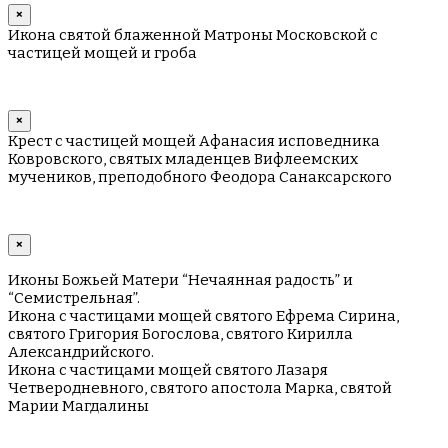
×
Икона святой блаженной Матроны Московской с
частицей мощей и гроба
×
Крест с частицей мощей Афанасия исповедника
Ковровского, святых младенцев Вифлеемских
мучеников, преподобного Феодора Санаксарского
×
Иконы Божьей Матери “Нечаянная радость” и
“Семистрельная”.
Икона с частицами мощей святого Ефрема Сирина,
святого Григория Богослова, святого Кирилла
Александрийского.
Икона с частицами мощей святого Лазаря
Четверодневного, святого апостола Марка, святой
Марии Магдалины