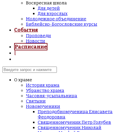
Воскресная школа
Для детей
Для взрослых
Молодежное объединение
Библейско-Богословские курсы
События
Проповеди
Новости
Расписание
|
О храме
История храма
Убранство храма
Часовня-усыпальница
Святыни
Новомученики
Преподобномученица Елисавета
Феодоровна
Священномученик Петр Голубев
Священномученик Николай