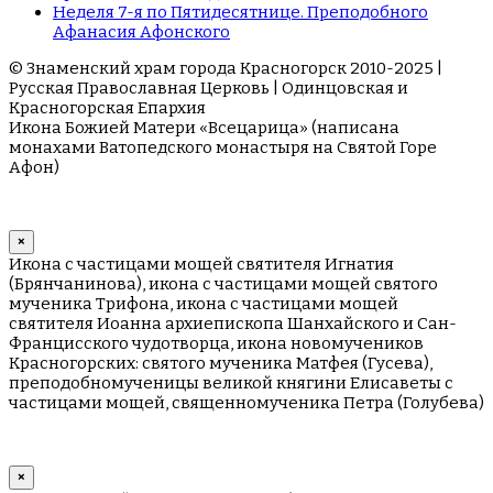
Неделя 7-я по Пятидесятнице. Преподобного
Афанасия Афонского
© Знаменский храм города Красногорск 2010-2025 |
Русская Православная Церковь | Одинцовская и
Красногорская Епархия
Икона Божией Матери «Всецарица» (написана
монахами Ватопедского монастыря на Cвятой Горе
Афон)
×
Икона с частицами мощей святителя Игнатия
(Брянчанинова), икона с частицами мощей святого
мученика Трифона, икона с частицами мощей
святителя Иоанна архиепископа Шанхайского и Сан-
Францисского чудотворца, икона новомучеников
Красногорских: святого мученика Матфея (Гусева),
преподобномученицы великой княгини Елисаветы с
частицами мощей, священномученика Петра (Голубева)
×