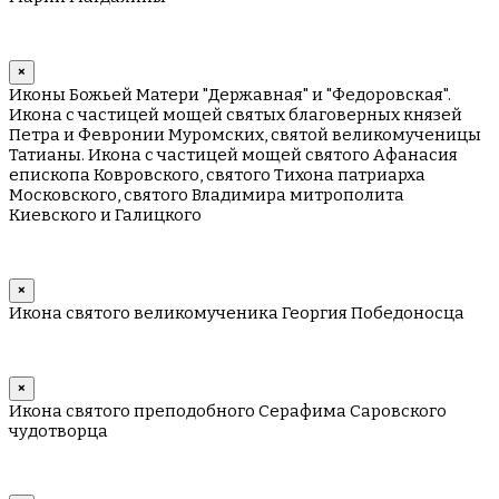
×
Иконы Божьей Матери "Державная" и "Федоровская".
Икона с частицей мощей святых благоверных князей
Петра и Февронии Муромских, святой великомученицы
Татианы. Икона с частицей мощей святого Афанасия
епископа Ковровского, святого Тихона патриарха
Московского, святого Владимира митрополита
Киевского и Галицкого
×
Икона святого великомученика Георгия Победоносца
×
Икона святого преподобного Серафима Саровского
чудотворца