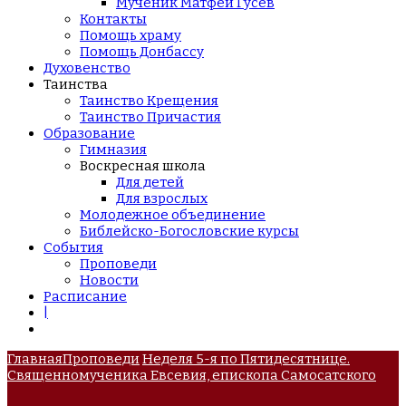
Мученик Матфей Гусев
Контакты
Помощь храму
Помощь Донбассу
Духовенство
Таинства
Таинство Крещения
Таинство Причастия
Образование
Гимназия
Воскресная школа
Для детей
Для взрослых
Молодежное объединение
Библейско-Богословские курсы
События
Проповеди
Новости
Расписание
|
Главная
Проповеди
Неделя 5-я по Пятидесятнице.
Священномученика Евсевия, епископа Самосатского