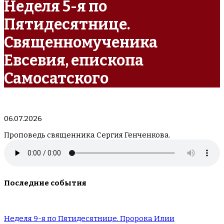
Неделя 5-я по
Пятидесятнице.
Священномученика
Евсевия, епископа
Самосатского
06.07.2026
Проповедь священника Сергия Генченкова.
Последние события
Неделя 9-я по Пятидесятнице. Пророка Илии