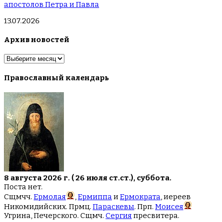
апостолов Петра и Павла
13.07.2026
Архив новостей
Архив
новостей
Православный календарь
8 августа 2026 г. ( 26 июля ст.ст.), суббота.
Поста нет.
Сщмчч.
Ермолая
,
Ермиппа
и
Ермократа
, иереев
Никомидийских. Прмц.
Параскевы
. Прп.
Моисея
Угрина, Печерского. Сщмч.
Сергия
пресвитера.