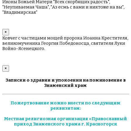
Иконы Божьей Матери "Всех скорбящих радость",
"Неупиваемая Чаша", "Аз есмь с вами и никтоже на вы",
"Владимирская"
×
Ковчег с частицами мощей пророка Иоанна Крестителя,
великомученика Георгия Победоносца, святителя Луки
Войно-Ясенецкого.
×
Записки о здравии и упокоении на поминовение в
Знаменский храм
Пожертвование можно внести по следующим
реквизитам:
Местная религиозная организация «Православный
приход Знаменского храма г. Красногорск