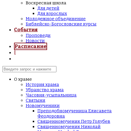
Воскресная школа
Для детей
Для взрослых
Молодежное объединение
Библейско-Богословские курсы
События
Проповеди
Новости
Расписание
|
О храме
История храма
Убранство храма
Часовня-усыпальница
Святыни
Новомученики
Преподобномученица Елисавета
Феодоровна
Священномученик Петр Голубев
Священномученик Николай