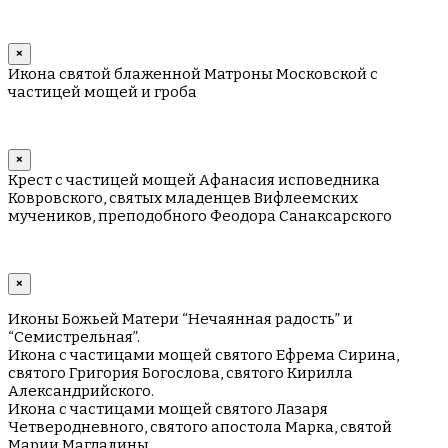
×
Икона святой блаженной Матроны Московской с
частицей мощей и гроба
×
Крест с частицей мощей Афанасия исповедника
Ковровского, святых младенцев Вифлеемских
мучеников, преподобного Феодора Санаксарского
×
Иконы Божьей Матери “Нечаянная радость” и
“Семистрельная”.
Икона с частицами мощей святого Ефрема Сирина,
святого Григория Богослова, святого Кирилла
Александрийского.
Икона с частицами мощей святого Лазаря
Четверодневного, святого апостола Марка, святой
Марии Магдалины