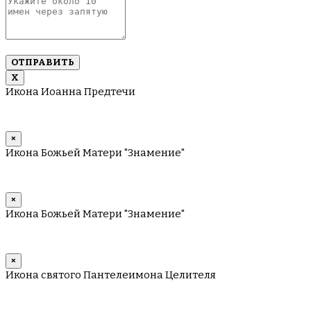
около
10
имен
через
запятую
Х
Икона Иоанна Предтечи
×
Икона Божьей Матери "Знамение"
×
Икона Божьей Матери "Знамение"
×
Икона святого Пантелеимона Целителя