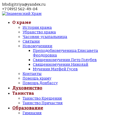
bfodigitriya@yandex.ru
+7 (495) 562-49-04
О храме
История храма
Убранство храма
Часовня-усыпальница
Святыни
Новомученики
Преподобномученица Елисавета
Феодоровна
Священномученик Петр Голубев
Священномученик Николай
Мученик Матфей Гусев
Контакты
Помощь храму
Помощь Донбассу
Духовенство
Таинства
Таинство Крещения
Таинство Причастия
Образование
Гимназия