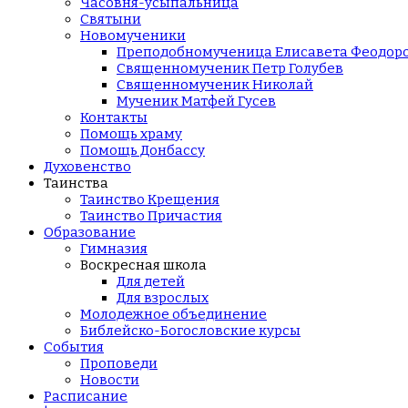
Часовня-усыпальница
Святыни
Новомученики
Преподобномученица Елисавета Феодор
Священномученик Петр Голубев
Священномученик Николай
Мученик Матфей Гусев
Контакты
Помощь храму
Помощь Донбассу
Духовенство
Таинства
Таинство Крещения
Таинство Причастия
Образование
Гимназия
Воскресная школа
Для детей
Для взрослых
Молодежное объединение
Библейско-Богословские курсы
События
Проповеди
Новости
Расписание