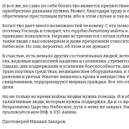
И все же, не само по себе богатство является препятстви
приобретено разными путями. Может, благодаря труду и т
обретенное преступным путем, ибо в этом случае и так в
Богатство дает много возможностей человеку. С его помо
поэтому Господь и говорит, что
трудно богатому войти в 
праведно пользуются. Нередко встречаются случаи публи
такие люди с высокомерием и даже презрением относятся
Небесное. Но они, вероятно, об этом и не думают.
К счастью, есть немало других состоятельных людей, кот
зла, ведомые идеологией нацизма и сатанизма, стремятс
Однако, для поддержания и усиления боеспособности, дл
транспортных средствах, медицинском оборудовании, и т
ранения и увечья. Многие лишились крова и имущества.
священников, терроризируют мирных граждан. Все это от
цели.
Но не только во время войны людям нужна помощь. И в о
талантливые люди, которым нужна поддержка. Да и со врем
безразлично Царство Небесное, путь к нему не закрыт. 
приложится вам
(Мф. 6:33). Аминь.
Протоиерей Михаил Захаров.