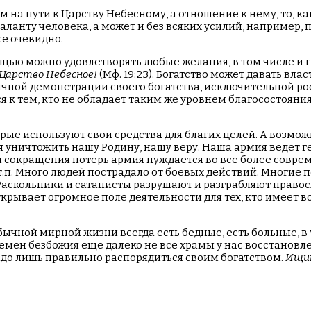
ем на пути к Царству Небесному, а отношение к нему, то, к
аланту человека, а может и без всяких усилий, например, 
се очевидно.
щью можно удовлетворять любые желания, в том числе и гр
Царство Небесное!
(Мф. 19:23). Богатство может давать вл
чной демонстрации своего богатства, исключительной рос
 к тем, кто не обладает таким же уровнем благосостояния
орые используют свои средства для благих целей. А возмож
я уничтожить нашу Родину, нашу веру. Наша армия ведет г
я сокращения потерь армия нуждается во все более совре
.п. Много людей пострадало от боевых действий. Многие п
 Раскольники и сатанисты разрушают и разграбляют право
крывает огромное поле деятельности для тех, кто имеет в
бычной мирной жизни всегда есть бедные, есть больные, в
ен безбожия еще далеко не все храмы у нас восстановлены. 
Надо лишь правильно распорядиться своим богатством.
Ищит