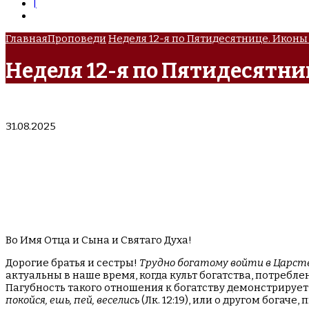
|
Главная
Проповеди
Неделя 12-я по Пятидесятнице. Икон
Неделя 12-я по Пятидесятн
31.08.2025
Во Имя Отца и Сына и Святаго Духа!
Дорогие братья и сестры!
Трудно богатому войти в Царств
актуальны в наше время, когда культ богатства, потреб
Пагубность такого отношения к богатству демонстрирует
покойся, ешь, пей, веселись
(Лк. 12:19), или о другом богаче