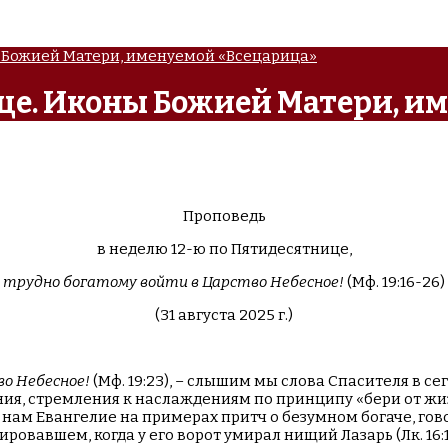
ы Божией Матери, именуемой «Всецарица»
ице. Иконы Божией Матери, и
Проповедь
в неделю 12-ю по Пятидесятнице,
трудно богатому войти в Царство Небесное!
(Мф. 19:16-26)
(31 августа 2025 г.)
о Небесное!
(Мф. 19:23), – слышим мы слова Спасителя в с
ления, стремления к наслаждениям по принципу «бери от ж
 нам Евангелие на примерах притч о безумном богаче, го
, пировавшем, когда у его ворот умирал нищий Лазарь (Лк. 16: