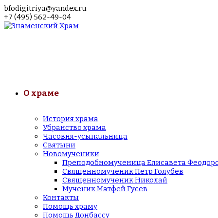
bfodigitriya@yandex.ru
+7 (495) 562-49-04
О храме
История храма
Убранство храма
Часовня-усыпальница
Святыни
Новомученики
Преподобномученица Елисавета Феодор
Священномученик Петр Голубев
Священномученик Николай
Мученик Матфей Гусев
Контакты
Помощь храму
Помощь Донбассу