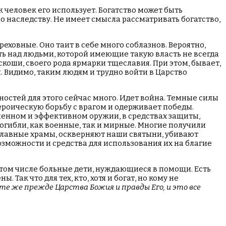
ак человек его использует. Богатство может быть
по наследству. Не имеет смысла рассматривать богатство,
еховные. Оно таит в себе много соблазнов. Вероятно,
асть над людьми, которой имеющие такую власть не всегда
коши, своего рода ярмарки тщеславия. При этом, бывает,
. Видимо, таким людям и трудно войти в Царство
ностей для этого сейчас много. Идет война. Темные силы
ероическую борьбу с врагом и одерживает победы.
менном и эффективном оружии, в средствах защиты,
огибли, как военные, так и мирные. Многие получили
славные храмы, оскверняют наши святыни, убивают
озможности и средства для использования их на благие
 том числе больные дети, нуждающиеся в помощи. Есть
Так что для тех, кто, хотя и богат, но кому не
е же прежде Царства Божия и правды Его, и это все