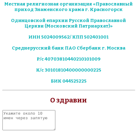
Местная религиозная организация «Православный
приход Знаменского храма г. Красногорск
Одинцовской епархии Русской Православной
Церкви (Московский Патриархат)»
ИНН 5024009562/ КПП 502401001
Среднерусский банк ПАО Сбербанк г. Москва
Р/с 40703810440210101009
К/с 30101810400000000225
БИК 044525225
О здравии
Укажите
около
10
имен
через