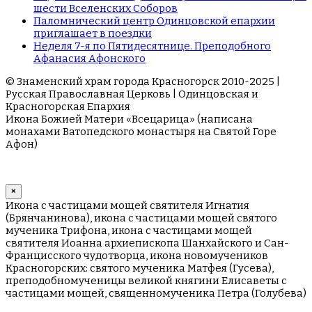
шести Вселенских Соборов
Паломнический центр Одинцовской епархии
приглашает в поездки
Неделя 7-я по Пятидесятнице. Преподобного
Афанасия Афонского
© Знаменский храм города Красногорск 2010-2025 |
Русская Православная Церковь | Одинцовская и
Красногорская Епархия
Икона Божией Матери «Всецарица» (написана
монахами Ватопедского монастыря на Cвятой Горе
Афон)
×
Икона с частицами мощей святителя Игнатия
(Брянчанинова), икона с частицами мощей святого
мученика Трифона, икона с частицами мощей
святителя Иоанна архиепископа Шанхайского и Сан-
Францисского чудотворца, икона новомучеников
Красногорских: святого мученика Матфея (Гусева),
преподобномученицы великой княгини Елисаветы с
частицами мощей, священномученика Петра (Голубева)