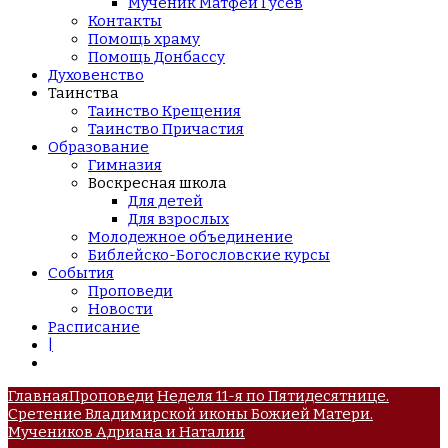
Мученик Матфей Гусев
Контакты
Помощь храму
Помощь Донбассу
Духовенство
Таинства
Таинство Крещения
Таинство Причастия
Образование
Гимназия
Воскресная школа
Для детей
Для взрослых
Молодежное объединение
Библейско-Богословские курсы
События
Проповеди
Новости
Расписание
|
Главная
Проповеди
Неделя 11-я по Пятидесятнице.
Сретение Владимирской иконы Божией Матери.
Мучеников Адриана и Наталии