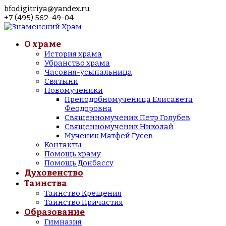
bfodigitriya@yandex.ru
+7 (495) 562-49-04
О храме
История храма
Убранство храма
Часовня-усыпальница
Святыни
Новомученики
Преподобномученица Елисавета
Феодоровна
Священномученик Петр Голубев
Священномученик Николай
Мученик Матфей Гусев
Контакты
Помощь храму
Помощь Донбассу
Духовенство
Таинства
Таинство Крещения
Таинство Причастия
Образование
Гимназия