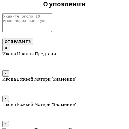
О упокоении
запятую
Укажите
около
10
имен
через
запятую
Х
Икона Иоанна Предтечи
×
Икона Божьей Матери "Знамение"
×
Икона Божьей Матери "Знамение"
×