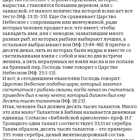
вырастая, становится большим деревом, или с
закваской, от малого количества которой вскисает все
тесто (Мф. 13:31-33). Еще Он сравнивает Царство
Небесное с сокровищем или жемчужиной, ради
которых человек продает все, что имеет, чтобы
завладеть ими, или с неводом, захватившим много
разных рыб, из которых рыбаки выбирают лучших, а
остальное выбрасывают вон (Мф. 13:44-48). В притче о
десяти девах, пять из которых были мудры и вместе со
светильниками взяли с собой и масло для встречи
жениха, а пять неразумных не взяли масла и не попали
на брачный пир, Господь тоже говорит о Царстве
Небесном (Мф. 25:1-13).
И вот, в сегодняшнем евангелии Господь говорит:
Царство Небесное подобно царю, который захотел
сосчитаться с рабами своими; когда начал он считаться,
приведен был к нему некто, который должен был ему
десять тысяч талантов
(Мф. 18:23).
Итак, человек был должен десять тысяч талантов. Много
это или мало? Талантом в Библии называется денежная
единица. Согласно «Библейской археологии» проф. И.Г.
Троицкого один талант соответствует 33,51 кг серебра.
Таким образом, десять тысяч талантов – это примерно
335 тонн серебра, целый железнодорожный состав.