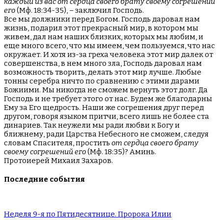
каждый из вас от сердца своего брату своему согрешений
его
(Мф. 18:34-35), – заключил Господь.
Все мы должники перед Богом. Господь даровал нам
жизнь, подарил этот прекрасный мир, в котором мы
живем, дал нам наших близких, которых мы любим, и
еще много всего, что мы имеем, чем пользуемся, что нас
окружает. И хотя из-за греха человека этот мир далек от
совершенства, в нем много зла, Господь даровал нам
возможность творить, делать этот мир лучше. Любые
тонны серебра ничто по сравнению с этими дарами
Божиими. Мы никогда не сможем вернуть этот долг. Да
Господь и не требует этого от нас. Будем же благодарны
Ему за Его щедрость. Наши же согрешения друг перед
другом, говоря языком притчи, всего лишь не более ста
динариев. Так неужели мы ради любви к Богу и
ближнему, ради Царства Небесного не сможем, следуя
словам Спасителя, простить
от сердца своего брату
своему согрешений его
(Мф. 18:35)? Аминь.
Протоиерей Михаил Захаров.
Последние события
Неделя 9-я по Пятидесятнице. Пророка Илии