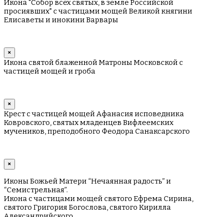
Икона "Собор всех святых, в земле Российской
просиявших" с частицами мощей Великой княгини
Елисаветы и инокини Варвары
×
Икона святой блаженной Матроны Московской с
частицей мощей и гроба
×
Крест с частицей мощей Афанасия исповедника
Ковровского, святых младенцев Вифлеемских
мучеников, преподобного Феодора Санаксарского
×
Иконы Божьей Матери “Нечаянная радость” и
“Семистрельная”.
Икона с частицами мощей святого Ефрема Сирина,
святого Григория Богослова, святого Кирилла
Александрийского.