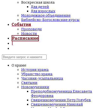
Воскресная школа
Для детей
Для взрослых
Молодежное объединение
Библейско-Богословские курсы
События
Проповеди
Новости
Расписание
|
О храме
История храма
Убранство храма
Часовня-усыпальница
Святыни
Новомученики
Преподобномученица Елисавета
Феодоровна
Священномученик Петр Голубев
Священномученик Николай