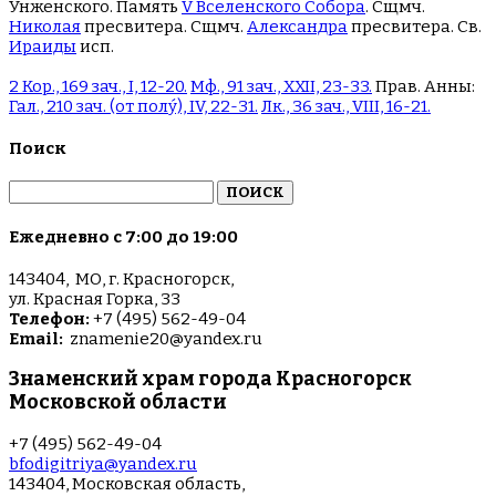
Унженского. Память
V Вселенского Собора
. Сщмч.
Николая
пресвитера. Сщмч.
Александра
пресвитера. Св.
Ираиды
исп.
2 Кор., 169 зач., I, 12-20.
Мф., 91 зач., XXII, 23-33.
Прав. Анны:
Гал., 210 зач. (от полу́), IV, 22-31.
Лк., 36 зач., VIII, 16-21.
Поиск
Найти:
Ежедневно с 7:00 до 19:00
143404, МО, г. Красногорск,
ул. Красная Горка, 33
Телефон:
+7 (495) 562-49-04
Email:
znamenie20@yandex.ru
Знаменский храм города Красногорск
Московской области
+7 (495) 562-49-04
bfodigitriya@yandex.ru
143404, Московская область,