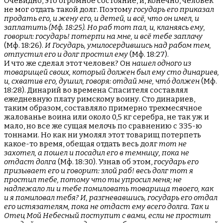
Очевидно, это огромное состояние, и, конечно, человек
не мог отдать такой долг. Поэтому
государь его приказал
продать его, и жену его, и детей, и всё, что он имел, и
заплатить (Мф. 18:25). Но раб тот пал, и, кланяясь ему,
говорил: государь! потерпи на мне, и всё тебе заплачу
(Мф. 18:26).
И Государь, умилосердившись над рабом тем,
отпустил его и долг простил ему
(Мф. 18:27).
И что же сделал этот человек? Он
нашел одного из
товарищей своих, который должен был ему сто динариев,
и, схватив его, душил, говоря: отдай мне, что́ должен
(Мф.
18:28). Динарий во времена Спасителя составлял
ежедневную плату римскому воину. Сто динариев,
таким образом, составляло примерно трехмесячное
жалованье воина или около 0,5 кг серебра, не так уж и
мало, но все же сущая мелочь по сравнению с 335-ю
тоннами. Но как ни умолял этот товарищ потерпеть
какое-то время, обещая отдать весь долг
тот не
захотел, а пошел и посадил его в темницу, пока не
отдаст долга
(Мф. 18:30). Узнав об этом,
государь его
призывает его и говорит: злой раб! весь долг тот я
простил тебе, потому что ты упросил меня; не
надлежало ли и тебе помиловать товарища твоего, как
и я помиловал тебя? И, разгневавшись, государь его отдал
его истязателям, пока не отдаст ему всего долга. Так и
Отец Мой Небесный поступит с вами, если не простит