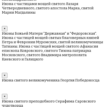
Икона с частицами мощей святого Лазаря
Четверодневного, святого апостола Марка, святой
Марии Магдалины
×
Иконы Божьей Матери "Державная" и "Федоровская".
Икона с частицей мощей святых благоверных князей
Петра и Февронии Муромских, святой великомученицы
Татианы. Икона с частицей мощей святого Афанасия
епископа Ковровского, святого Тихона патриарха
Московского, святого Владимира митрополита
Киевского и Галицкого
×
Икона святого великомученика Георгия Победоносца
×
Икона святого преподобного Серафима Саровского
чудотворца