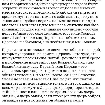
нам говорится о том, что верующему все чудеса будут
открыты, языки новыми заговорит, болезнь излечит,
мертвых воскресит, если какой-нибудь яд выпьет, не
вредит ему: кто из нас может о себе сказать, что у него
такая или подобная вера? О нас можно сказать то, что
апостол Павел сказал, что мы несем святыню как бы в
глиняных сосудах; мы – глиняные сосуды, мы – сосуды
недостойные того содержания, которое нам Господь
дает. И действительно, Церковь нас объемлет, но мы
Церковь не объемлем, она необъятная, а мы – малые.
Церковь – это не только человеческое общество людей,
которые уверовали во Христа. Церковь – это чудо, это
присутствие всей тайны Святой Троицы в нашей среде
и приобщение наше милостью Божией, благодатью
Божией к этому чуду. Первый член Церкви – это
Спаситель Христос, в Котором вся полнота Божества
обитает телесно. Он в теле Своем Бог, Он в Божестве
Своем человек. И вместе с Ним Его дар, Дух Святой
изливается на всю тварь, не только на верующих, но на
весь мир, потому что Он раскрыл двери, через которые
тайна вечности вливается во время. «Аз есмь дверь
овцам», Я дверь овцам; если кто через эту дверь войдет,
он выйдет в новую жизнь, он обрящет пажить.