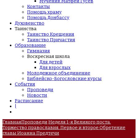
Мученик Матфей Гусев
Контакты
Помощь храму
Помощь Донбассу
Духовенство
Таинства
Таинство Крещения
Таинство Причастия
Образование
Гимназия
Воскресная школа
Для детей
Для взрослых
Молодежное объединение
Библейско-Богословские курсы
События
Проповеди
Новости
Расписание
|
Главная
Проповеди
Неделя 1-я Великого поста.
Торжество православия. Первое и второе Обретение
главы Иоанна Предтечи