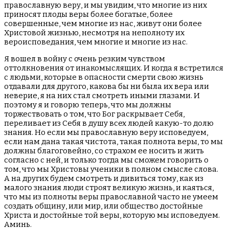
православную веру, и мы увидим, что многие из них
приносят плоды веры более богатые, более
совершенные, чем многие из нас, живут они более
Христовой жизнью, несмотря на неполноту их
вероисповедания, чем многие и многие из нас.
Я вошел в войну с очень резким чувством
оттолкновения от инакомыслящих. И когда я встретился
с людьми, которые в опасности смерти свою жизнь
отдавали для другого, какова бы ни была их вера или
неверие, я на них стал смотреть иными глазами. И
поэтому я и говорю теперь, что мы должны
торжествовать о том, что Бог раскрывает Себя,
переливает из Себя в душу всех людей какую-то долю
знания. Но если мы православную веру исповедуем,
если нам дана такая чистота, такая полнота веры, то мы
должны благоговейно, со страхом ее носить и жить
согласно с ней, и только тогда мы сможем говорить о
том, что мы Христовы ученики в полном смысле слова.
А на других будем смотреть и дивиться тому, как из
малого знания люди строят великую жизнь, и каяться,
что мы из полноты веры православной часто не умеем
создать общину, или мир, или общество достойные
Христа и достойные той веры, которую мы исповедуем.
Аминь.