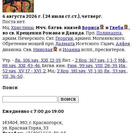
6 августа 2026 г. ( 24 июля ст.ст.), четверг.
Поста нет.
Мц.
Христины
.
Мчч. блгвв. князей
Бориса
и
Глеба
,
во св. Крещении Романа и Давида.
Прп.
Поликарпа
,
архим. Печерского. Свт.
Георгия
, архиеп. Могилевского.
Обретение мощей прп.
Далмата
Исетского. Сщмч.
Алфея
диакона. Свв.
Николая
и
Иоанна
испп., пресвитеров.
Утр. -
Лк., 106 зач., XXI, 12-19.
Лит. -
2 Кор., 167 зач., I, 1-7.
Мф.,
88 зач., XXI, 43-46.
Блгвв. кнн.:
Рим., 99 зач., VIII, 28-39.
Ин.,
52 зач., XV, 17 - XVI, 2.
Мц.:
2 Кор., 181 зач., VI, 1-10.
Лк., 33 зач.,
VII, 36-50
.
Поиск
Найти:
Ежедневно с 7:00 до 19:00
143404, МО, г. Красногорск,
ул. Красная Горка, 33