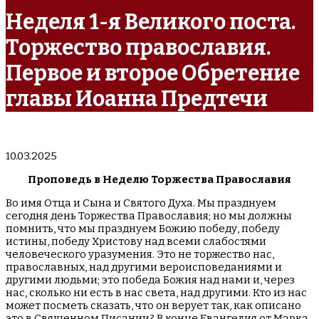
Неделя 1-я Великого поста.
Торжество православия.
Первое и второе Обретение
главы Иоанна Предтечи
10.03.2025
Проповедь в Неделю Торжества Православия
Во имя Отца и Сына и Святого Духа. Мы празднуем
сегодня день Торжества Православия; но мы должны
помнить, что мы празднуем Божию победу, победу
истины, победу Христову над всеми слабостями
человеческого уразумения. Это не торжество нас,
православных, над другими вероисповеданиями и
другими людьми; это победа Божия над нами и, через
нас, сколько ни есть в нас света, над другими. Кто из нас
может посметь сказать, что он верует так, как описано
это в Священном Писании? В конце Евангелия от Марка