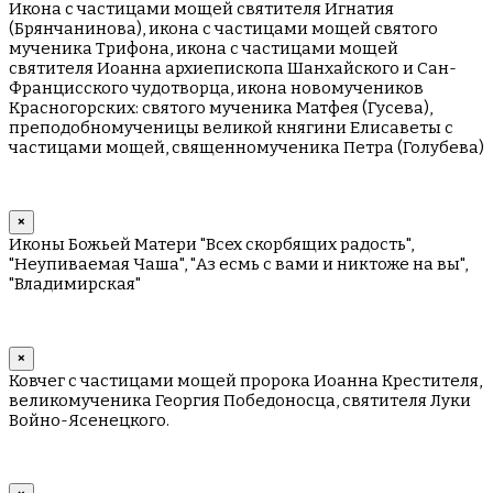
Икона с частицами мощей святителя Игнатия
(Брянчанинова), икона с частицами мощей святого
мученика Трифона, икона с частицами мощей
святителя Иоанна архиепископа Шанхайского и Сан-
Францисского чудотворца, икона новомучеников
Красногорских: святого мученика Матфея (Гусева),
преподобномученицы великой княгини Елисаветы с
частицами мощей, священномученика Петра (Голубева)
×
Иконы Божьей Матери "Всех скорбящих радость",
"Неупиваемая Чаша", "Аз есмь с вами и никтоже на вы",
"Владимирская"
×
Ковчег с частицами мощей пророка Иоанна Крестителя,
великомученика Георгия Победоносца, святителя Луки
Войно-Ясенецкого.