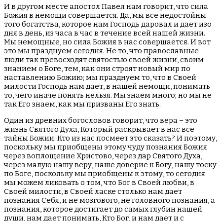
И в другом месте апостол Павел нам говорит, что сила
Божия в немощи совершается. Да, мы все недостойны
того богатства, которое нам Господь даровал и дает изо
дня в день, из часа в час в течение всей нашей жизни.
Мы немощные, но сила Божия в нас совершается. И вот
это мы празднуем сегодня. Не то, что православные
люди так превосходят святостью своей жизни, своим
знанием о Боге, тем, как они строят новый мир по
наставлению Божию; мы празднуем то, что в Своей
милости Господь нам дает, в нашей немощи, понимать
то, чего иначе понять нельзя. Мы знаем много; но мы не
так Его знаем, как мы призваны Его знать.
Один из древних богословов говорит, что вера – это
жизнь Святого Духа, Который раскрывает в нас все
тайны Божии. Кто из нас посмеет это сказать? И поэтому,
поскольку мы приобщены этому чуду познания Божия
через воплощение Христово, через дар Святого Духа,
через малую нашу веру, наше доверие к Богу, нашу тоску
по Боге, поскольку мы приобщены к этому, то сегодня
мы можем ликовать о том, что Бог в Своей любви, в
Своей милости, в Своей ласке столько нам дает
познания Себя, и не мозгового, не головного познания, а
познания, которое достигает до самых глубин нашей
души, нам дает понимать, Кто Бог, и нам дает и с