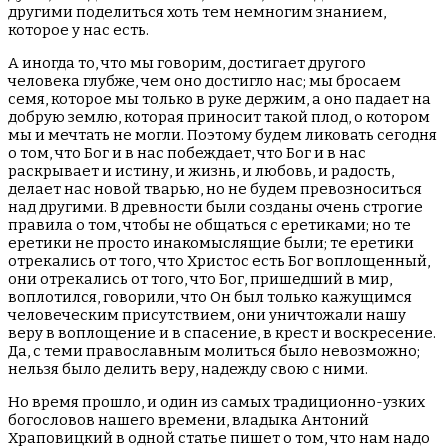
другими поделиться хоть тем немногим знанием,
которое у нас есть.
А иногда то, что мы говорим, достигает другого
человека глубже, чем оно достигло нас; мы бросаем
семя, которое мы только в руке держим, а оно падает на
добрую землю, которая приносит такой плод, о котором
мы и мечтать не могли. Поэтому будем ликовать сегодня
о том, что Бог и в нас побеждает, что Бог и в нас
раскрывает и истину, и жизнь, и любовь, и радость,
делает нас новой тварью, но не будем превозноситься
над другими. В древности были созданы очень строгие
правила о том, чтобы не общаться с еретиками; но те
еретики не просто инакомыслящие были; те еретики
отрекались от того, что Христос есть Бог воплощенный,
они отрекались от того, что Бог, пришедший в мир,
воплотился, говорили, что Он был только кажущимся
человеческим присутствием, они уничтожали нашу
веру в воплощение и в спасение, в крест и воскресение.
Да, с теми православным молиться было невозможно;
нельзя было делить веру, надежду свою с ними.
Но время прошло, и один из самых традиционно-узких
богословов нашего времени, владыка Антоний
Храповицкий в одной статье пишет о том, что нам надо