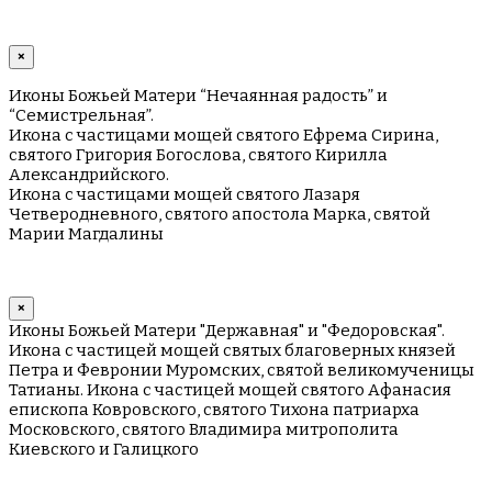
×
Иконы Божьей Матери “Нечаянная радость” и
“Семистрельная”.
Икона с частицами мощей святого Ефрема Сирина,
святого Григория Богослова, святого Кирилла
Александрийского.
Икона с частицами мощей святого Лазаря
Четверодневного, святого апостола Марка, святой
Марии Магдалины
×
Иконы Божьей Матери "Державная" и "Федоровская".
Икона с частицей мощей святых благоверных князей
Петра и Февронии Муромских, святой великомученицы
Татианы. Икона с частицей мощей святого Афанасия
епископа Ковровского, святого Тихона патриарха
Московского, святого Владимира митрополита
Киевского и Галицкого