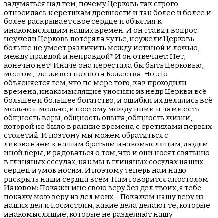
задуматься над тем, почему Церковь так строго
относилась к еретикам древности и так более и более и
более раскрывает свое сердце и объятия к
инакомыслящим наших времен. И он ставит вопрос:
неужели Церковь потеряла чутье, неужели Церковь
больше не умеет различить между истиной и ложью,
между правдой и неправдой? И он отвечает: Нет,
конечно нет! Иначе она перестала бы быть Церковью,
местом, где живет полнота Божества. Но это
объясняется тем, что по мере того, как проходили
времена, инакомыслящие уносили из недр Церкви всё
большее и большее богатство, и ошибки их делались всё
мельче и мельче, и поэтому между ними и нами есть
общность веры, общность опыта, общность жизни,
которой не было в ранние времена с еретиками первых
столетий. И поэтому мы можем обратиться с
ликованием к нашим братьям инакомыслящим, людям
иной веры, и радоваться о том, что и они носят святыню
в глиняных сосудах, как мы в глиняных сосудах наших
сердец и умов носим. И поэтому теперь нам надо
раскрыть наши сердца всем. Нам говорится апостолом
Иаковом: Покажи мне свою веру без дел твоих, я тебе
покажу мою веру из дел моих… Покажем нашу веру из
наших дел и посмотрим, какие дела делают те, которые
инакомыслящие, которые не разделяют нашу