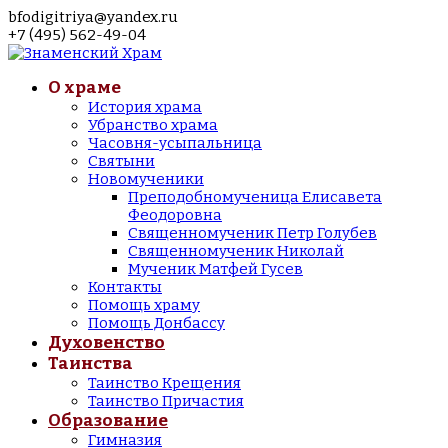
bfodigitriya@yandex.ru
+7 (495) 562-49-04
О храме
История храма
Убранство храма
Часовня-усыпальница
Святыни
Новомученики
Преподобномученица Елисавета
Феодоровна
Священномученик Петр Голубев
Священномученик Николай
Мученик Матфей Гусев
Контакты
Помощь храму
Помощь Донбассу
Духовенство
Таинства
Таинство Крещения
Таинство Причастия
Образование
Гимназия