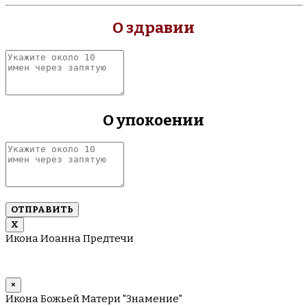
О здравии
Укажите
около
10
имен
через
О упокоении
запятую
Укажите
около
10
имен
через
запятую
Х
Икона Иоанна Предтечи
×
Икона Божьей Матери "Знамение"