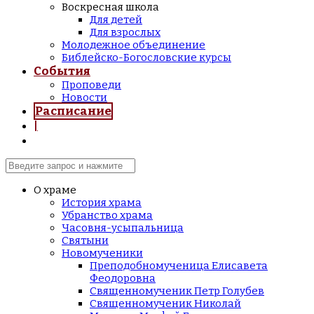
Воскресная школа
Для детей
Для взрослых
Молодежное объединение
Библейско-Богословские курсы
События
Проповеди
Новости
Расписание
|
О храме
История храма
Убранство храма
Часовня-усыпальница
Святыни
Новомученики
Преподобномученица Елисавета
Феодоровна
Священномученик Петр Голубев
Священномученик Николай