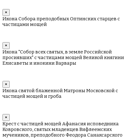
×
Икона Собора преподобных Оптинских старцев с
частицами мощей
×
Икона "Собор всех святых, в земле Российской
просиявших" с частицами мощей Великой княгини
Елисаветы и инокини Варвары
×
Икона святой блаженной Матроны Московской с
частицей мощей и гроба
×
Крест с частицей мощей Афанасия исповедника
Ковровского, святых младенцев Вифлеемских
мучеников, преподобного Феодора Санаксарского