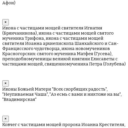
Афон)
×
Икона с частицами мощей святителя Игнатия
(Брянчанинова), икона с частицами мощей святого
мученика Трифона, икона с частицами мощей
святителя Иоанна архиепископа Шанхайского и Сан-
Францисского чудотворца, икона новомучеников
Красногорских: святого мученика Матфея (Гусева),
преподобномученицы великой княгини Елисаветы с
частицами мощей, священномученика Петра (Голубева)
×
Иконы Божьей Матери "Всех скорбящих радость",
"Неупиваемая Чаша", "Аз есмь с вами и никтоже на вы",
"Владимирская"
×
Ковчег с частицами мощей пророка Иоанна Крестителя,