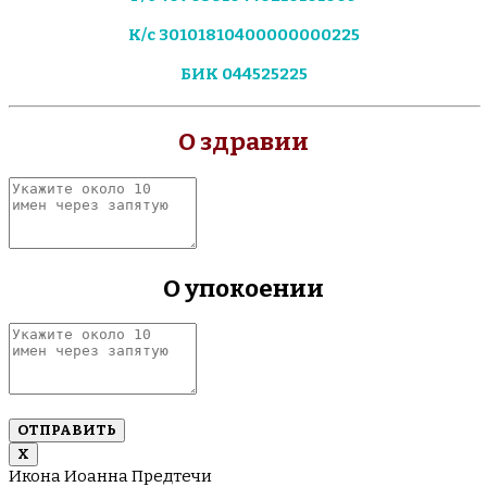
К/с 30101810400000000225
БИК 044525225
О здравии
Укажите
около
10
имен
через
О упокоении
запятую
Укажите
около
10
имен
через
запятую
Х
Икона Иоанна Предтечи