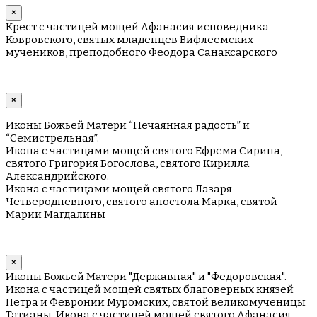
×
Крест с частицей мощей Афанасия исповедника
Ковровского, святых младенцев Вифлеемских
мучеников, преподобного Феодора Санаксарского
×
Иконы Божьей Матери “Нечаянная радость” и
“Семистрельная”.
Икона с частицами мощей святого Ефрема Сирина,
святого Григория Богослова, святого Кирилла
Александрийского.
Икона с частицами мощей святого Лазаря
Четверодневного, святого апостола Марка, святой
Марии Магдалины
×
Иконы Божьей Матери "Державная" и "Федоровская".
Икона с частицей мощей святых благоверных князей
Петра и Февронии Муромских, святой великомученицы
Татианы. Икона с частицей мощей святого Афанасия