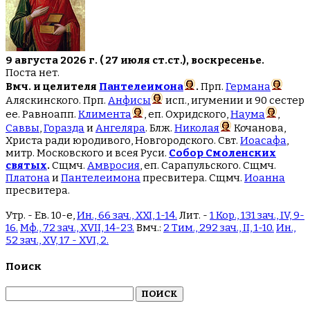
9 августа 2026 г. ( 27 июля ст.ст.), воскресенье.
Поста нет.
Вмч. и целителя
Пантелеимона
.
Прп.
Германа
Аляскинского. Прп.
Анфисы
исп., игумении и 90 сестер
ее. Равноапп.
Климента
, еп. Охридского,
Наума
,
Саввы
,
Горазда
и
Ангеляра
. Блж.
Николая
Кочанова,
Христа ради юродивого, Новгородского. Свт.
Иоасафа
,
митр. Московского и всея Руси.
Собор Смоленских
святых
.
Сщмч.
Амвросия
, еп. Сарапульского. Сщмч.
Платона
и
Пантелеимона
пресвитера. Сщмч.
Иоанна
пресвитера.
Утр. - Ев. 10-е,
Ин., 66 зач., XXI, 1-14.
Лит. -
1 Кор., 131 зач., IV, 9-
16.
Мф., 72 зач., XVII, 14-23.
Вмч.:
2 Тим., 292 зач., II, 1-10.
Ин.,
52 зач., XV, 17 - XVI, 2.
Поиск
Найти: