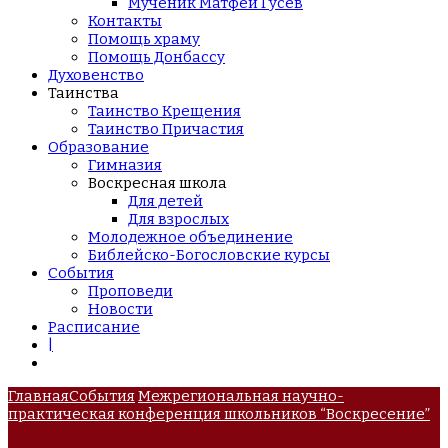
Мученик Матфей Гусев
Контакты
Помощь храму
Помощь Донбассу
Духовенство
Таинства
Таинство Крещения
Таинство Причастия
Образование
Гимназия
Воскресная школа
Для детей
Для взрослых
Молодежное объединение
Библейско-Богословские курсы
События
Проповеди
Новости
Расписание
|
Главная
События
Межрегиональная научно-
практическая конференция школьников “Воскресение”