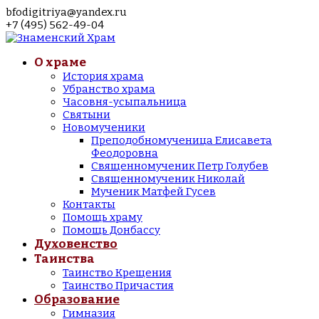
bfodigitriya@yandex.ru
+7 (495) 562-49-04
О храме
История храма
Убранство храма
Часовня-усыпальница
Святыни
Новомученики
Преподобномученица Елисавета
Феодоровна
Священномученик Петр Голубев
Священномученик Николай
Мученик Матфей Гусев
Контакты
Помощь храму
Помощь Донбассу
Духовенство
Таинства
Таинство Крещения
Таинство Причастия
Образование
Гимназия