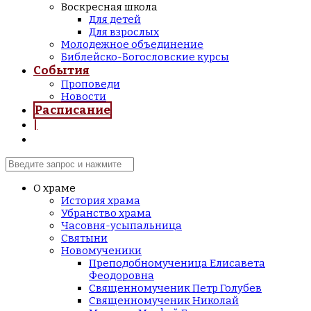
Воскресная школа
Для детей
Для взрослых
Молодежное объединение
Библейско-Богословские курсы
События
Проповеди
Новости
Расписание
|
О храме
История храма
Убранство храма
Часовня-усыпальница
Святыни
Новомученики
Преподобномученица Елисавета
Феодоровна
Священномученик Петр Голубев
Священномученик Николай