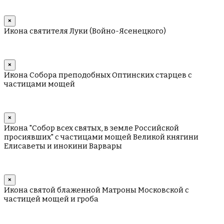
×
Икона святителя Луки (Войно-Ясенецкого)
×
Икона Собора преподобных Оптинских старцев с
частицами мощей
×
Икона "Собор всех святых, в земле Российской
просиявших" с частицами мощей Великой княгини
Елисаветы и инокини Варвары
×
Икона святой блаженной Матроны Московской с
частицей мощей и гроба