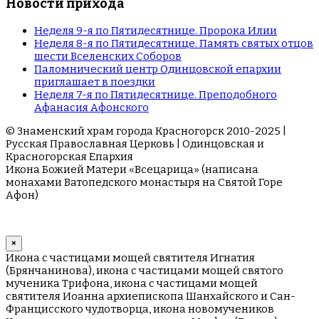
Новости прихода
Неделя 9-я по Пятидесятнице. Пророка Илии
Неделя 8-я по Пятидесятнице. Память святых отцов
шести Вселенских Соборов
Паломнический центр Одинцовской епархии
приглашает в поездки
Неделя 7-я по Пятидесятнице. Преподобного
Афанасия Афонского
© Знаменский храм города Красногорск 2010-2025 |
Русская Православная Церковь | Одинцовская и
Красногорская Епархия
Икона Божией Матери «Всецарица» (написана
монахами Ватопедского монастыря на Cвятой Горе
Афон)
×
Икона с частицами мощей святителя Игнатия
(Брянчанинова), икона с частицами мощей святого
мученика Трифона, икона с частицами мощей
святителя Иоанна архиепископа Шанхайского и Сан-
Францисского чудотворца, икона новомучеников