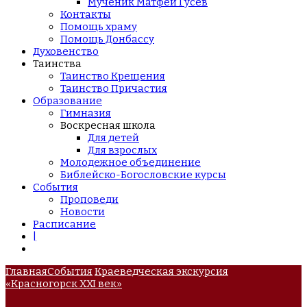
Мученик Матфей Гусев
Контакты
Помощь храму
Помощь Донбассу
Духовенство
Таинства
Таинство Крещения
Таинство Причастия
Образование
Гимназия
Воскресная школа
Для детей
Для взрослых
Молодежное объединение
Библейско-Богословские курсы
События
Проповеди
Новости
Расписание
|
Главная
События
Краеведческая экскурсия
«Красногорск XXI век»