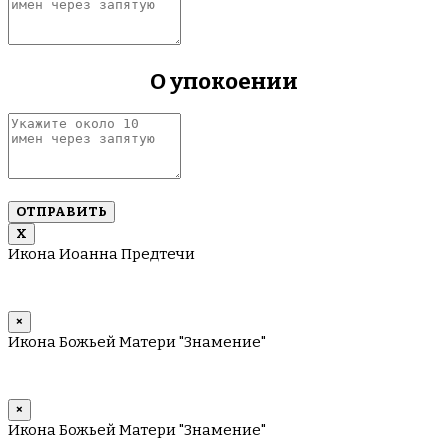
около
10
имен
через
О упокоении
запятую
Укажите
около
10
имен
через
запятую
Х
Икона Иоанна Предтечи
×
Икона Божьей Матери "Знамение"
×
Икона Божьей Матери "Знамение"