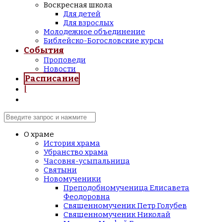
Воскресная школа
Для детей
Для взрослых
Молодежное объединение
Библейско-Богословские курсы
События
Проповеди
Новости
Расписание
|
О храме
История храма
Убранство храма
Часовня-усыпальница
Святыни
Новомученики
Преподобномученица Елисавета
Феодоровна
Священномученик Петр Голубев
Священномученик Николай