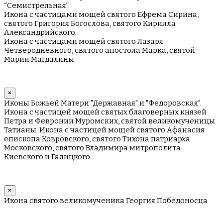
“Семистрельная”.
Икона с частицами мощей святого Ефрема Сирина,
святого Григория Богослова, святого Кирилла
Александрийского.
Икона с частицами мощей святого Лазаря
Четверодневного, святого апостола Марка, святой
Марии Магдалины
×
Иконы Божьей Матери "Державная" и "Федоровская".
Икона с частицей мощей святых благоверных князей
Петра и Февронии Муромских, святой великомученицы
Татианы. Икона с частицей мощей святого Афанасия
епископа Ковровского, святого Тихона патриарха
Московского, святого Владимира митрополита
Киевского и Галицкого
×
Икона святого великомученика Георгия Победоносца