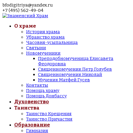
bfodigitriya@yandex.ru
+7 (495) 562-49-04
О храме
История храма
Убранство храма
Часовня-усыпальница
Святыни
Новомученики
Преподобномученица Елисавета
Феодоровна
Священномученик Петр Голубев
Священномученик Николай
Мученик Матфей Гусев
Контакты
Помощь храму
Помощь Донбассу
Духовенство
Таинства
Таинство Крещения
Таинство Причастия
Образование
Гимназия