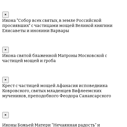
×
Икона "Собор всех святых, в земле Российской
просиявших" с частицами мощей Великой княгини
Елисаветы и инокини Варвары
×
Икона святой блаженной Матроны Московской с
частицей мощей и гроба
×
Крест с частицей мощей Афанасия исповедника
Ковровского, святых младенцев Вифлеемских
мучеников, преподобного Феодора Санаксарского
×
Иконы Божьей Матери “Нечаянная радость” и