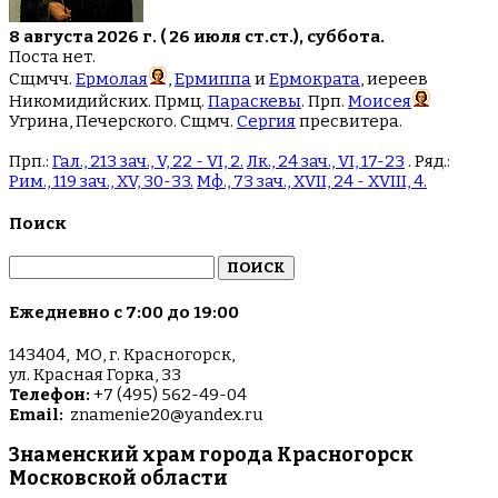
8 августа 2026 г. ( 26 июля ст.ст.), суббота.
Поста нет.
Сщмчч.
Ермолая
,
Ермиппа
и
Ермократа
, иереев
Никомидийских. Прмц.
Параскевы
. Прп.
Моисея
Угрина, Печерского. Сщмч.
Сергия
пресвитера.
Прп.:
Гал., 213 зач., V, 22 - VI, 2.
Лк., 24 зач., VI, 17-23
. Ряд.:
Рим., 119 зач., XV, 30-33.
Мф., 73 зач., XVII, 24 - XVIII, 4.
Поиск
Найти:
Ежедневно с 7:00 до 19:00
143404, МО, г. Красногорск,
ул. Красная Горка, 33
Телефон:
+7 (495) 562-49-04
Email:
znamenie20@yandex.ru
Знаменский храм города Красногорск
Московской области