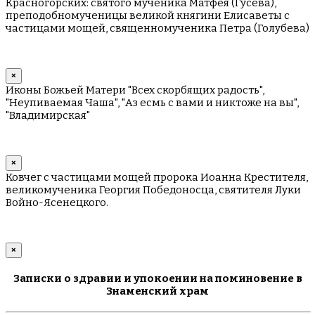
Красногорских: святого мученика Матфея (Гусева),
преподобномученицы великой княгини Елисаветы с
частицами мощей, священномученика Петра (Голубева)
×
Иконы Божьей Матери "Всех скорбящих радость",
"Неупиваемая Чаша", "Аз есмь с вами и никтоже на вы",
"Владимирская"
×
Ковчег с частицами мощей пророка Иоанна Крестителя,
великомученика Георгия Победоносца, святителя Луки
Войно-Ясенецкого.
×
Записки о здравии и упокоении на поминовение в
Знаменский храм