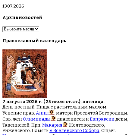
13.07.2026
Архив новостей
Архив
новостей
Православный календарь
7 августа 2026 г. ( 25 июля ст.ст.), пятница.
День постный. Пища с растительным маслом.
Успение прав.
Анны
, матери Пресвятой Богородицы.
Свв. жен
Олимпиады
диакониссы и
Евпраксии
девы,
Тавеннской. Прп.
Макария
Желтоводского,
Унженского. Память
V Вселенского Собора
. Сщмч.