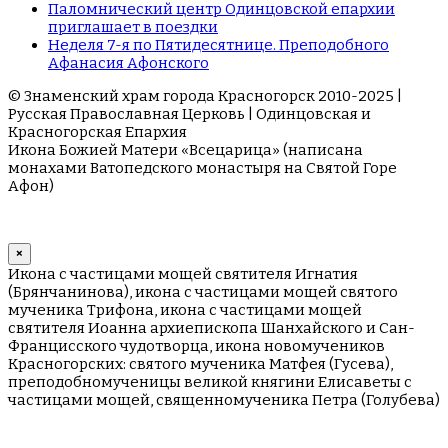
Паломнический центр Одинцовской епархии
приглашает в поездки
Неделя 7-я по Пятидесятнице. Преподобного
Афанасия Афонского
© Знаменский храм города Красногорск 2010-2025 |
Русская Православная Церковь | Одинцовская и
Красногорская Епархия
Икона Божией Матери «Всецарица» (написана
монахами Ватопедского монастыря на Cвятой Горе
Афон)
×
Икона с частицами мощей святителя Игнатия
(Брянчанинова), икона с частицами мощей святого
мученика Трифона, икона с частицами мощей
святителя Иоанна архиепископа Шанхайского и Сан-
Францисского чудотворца, икона новомучеников
Красногорских: святого мученика Матфея (Гусева),
преподобномученицы великой княгини Елисаветы с
частицами мощей, священномученика Петра (Голубева)