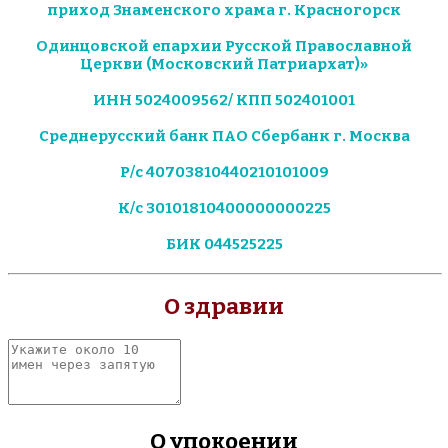
приход Знаменского храма г. Красногорск
Одинцовской епархии Русской Православной
Церкви (Московский Патриархат)»
ИНН 5024009562/ КПП 502401001
Среднерусский банк ПАО Сбербанк г. Москва
Р/с 40703810440210101009
К/с 30101810400000000225
БИК 044525225
О здравии
Укажите
около
10
имен
через
О упокоении
запятую