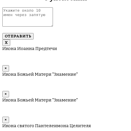
Укажите
около
10
имен
через
запятую
Х
Икона Иоанна Предтечи
×
Икона Божьей Матери "Знамение"
×
Икона Божьей Матери "Знамение"
×
Икона святого Пантелеимона Целителя