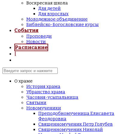
Воскресная школа
Для детей
Для взрослых
Молодежное объединение
Библейско-Богословские курсы
События
Проповеди
Новости
Расписание
|
О храме
История храма
Убранство храма
Часовня-усыпальница
Святыни
Новомученики
Преподобномученица Елисавета
Феодоровна
Священномученик Петр Голубев
Священномученик Николай