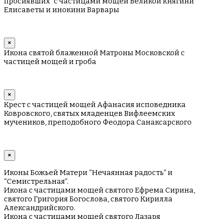
просиявших" с частицами мощей Великой княгини
Елисаветы и инокини Варвары
×
Икона святой блаженной Матроны Московской с
частицей мощей и гроба
×
Крест с частицей мощей Афанасия исповедника
Ковровского, святых младенцев Вифлеемских
мучеников, преподобного Феодора Санаксарского
×
Иконы Божьей Матери “Нечаянная радость” и
“Семистрельная”.
Икона с частицами мощей святого Ефрема Сирина,
святого Григория Богослова, святого Кирилла
Александрийского.
Икона с частицами мощей святого Лазаря