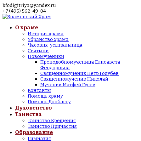
bfodigitriya@yandex.ru
+7 (495) 562-49-04
О храме
История храма
Убранство храма
Часовня-усыпальница
Святыни
Новомученики
Преподобномученица Елисавета
Феодоровна
Священномученик Петр Голубев
Священномученик Николай
Мученик Матфей Гусев
Контакты
Помощь храму
Помощь Донбассу
Духовенство
Таинства
Таинство Крещения
Таинство Причастия
Образование
Гимназия