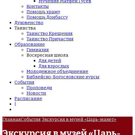
Мученик Матфей Гусев
Контакты
Помощь храму
Помощь Донбассу
Духовенство
Таинства
Таинство Крещения
Таинство Причастия
Образование
Гимназия
Воскресная школа
Для детей
Для взрослых
Молодежное объединение
Библейско-Богословские курсы
События
Проповеди
Новости
Расписание
|
Главная
События
Экскурсия в музей «Царь-макет»
Экскурсия в музей «Царь-