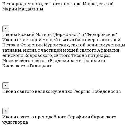
Четверодневного, святого апостола Марка, святой
Марии Магдалины
×
Иконы Божьей Матери "Державная" и "Федоровская".
Икона с частицей мощей святых благоверных князей
Петра и Февронии Муромских, святой великомученицы
Татианы. Икона с частицей мощей святого Афанасия
епископа Ковровского, святого Тихона патриарха
Московского, святого Владимира митрополита
Киевского и Галицкого
×
Икона святого великомученика Георгия Победоносца
×
Икона святого преподобного Серафима Саровского
чудотворца