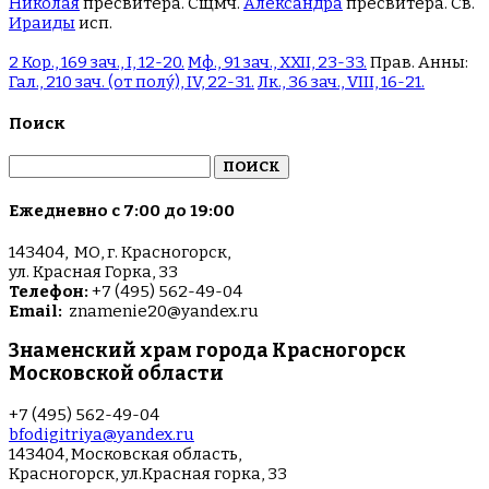
Николая
пресвитера. Сщмч.
Александра
пресвитера. Св.
Ираиды
исп.
2 Кор., 169 зач., I, 12-20.
Мф., 91 зач., XXII, 23-33.
Прав. Анны:
Гал., 210 зач. (от полу́), IV, 22-31.
Лк., 36 зач., VIII, 16-21.
Поиск
Найти:
Ежедневно с 7:00 до 19:00
143404, МО, г. Красногорск,
ул. Красная Горка, 33
Телефон:
+7 (495) 562-49-04
Email:
znamenie20@yandex.ru
Знаменский храм города Красногорск
Московской области
+7 (495) 562-49-04
bfodigitriya@yandex.ru
143404, Московская область,
Красногорск, ул.Красная горка, 33