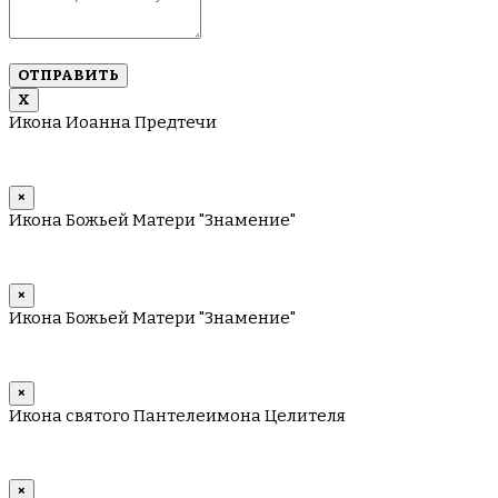
10
имен
через
запятую
Х
Икона Иоанна Предтечи
×
Икона Божьей Матери "Знамение"
×
Икона Божьей Матери "Знамение"
×
Икона святого Пантелеимона Целителя
×