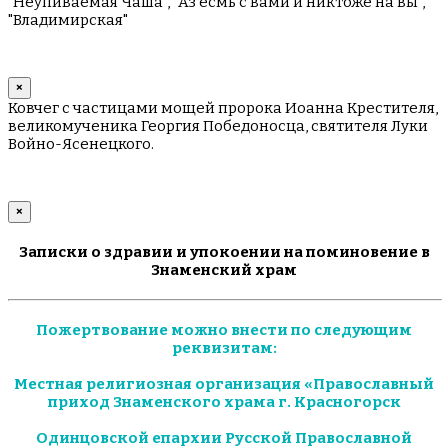
"Неупиваемая Чаша", "Аз есмь с вами и никтоже на вы",
"Владимирская"
×
Ковчег с частицами мощей пророка Иоанна Крестителя,
великомученика Георгия Победоносца, святителя Луки
Войно-Ясенецкого.
×
Записки о здравии и упокоении на поминовение в
Знаменский храм
Пожертвование можно внести по следующим
реквизитам:
Местная религиозная организация «Православный
приход Знаменского храма г. Красногорск
Одинцовской епархии Русской Православной