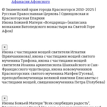
Афанасия Афонского
© Знаменский храм города Красногорск 2010-2025 |
Русская Православная Церковь | Одинцовская и
Красногорская Епархия
Икона Божией Матери «Всецарица» (написана
монахами Ватопедского монастыря на Cвятой Горе
Афон)
×
Икона с частицами мощей святителя Игнатия
(Брянчанинова), икона с частицами мощей святого
мученика Трифона, икона с частицами мощей
святителя Иоанна архиепископа Шанхайского и Сан-
Францисского чудотворца, икона новомучеников
Красногорских: святого мученика Матфея (Гусева),
преподобномученицы великой княгини Елисаветы с
частицами мощей, священномученика Петра (Голубева)
×
Иконы Божьей Матери "Всех скорбящих радость",