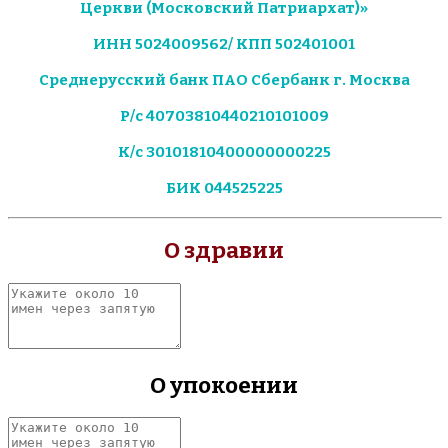
Церкви (Московский Патриархат)»
ИНН 5024009562/ КПП 502401001
Среднерусский банк ПАО Сбербанк г. Москва
Р/с 40703810440210101009
К/с 30101810400000000225
БИК 044525225
О здравии
Укажите
около
10
имен
через
О упокоении
запятую
Укажите
около