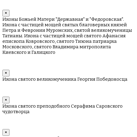
×
Иконы Божьей Матери "Державная" и "Федоровская".
Икона с частицей мощей святых благоверных князей
Петра и Февронии Муромских, святой великомученицы
Татианы. Икона с частицей мощей святого Афанасия
епископа Ковровского, святого Тихона патриарха
Московского, святого Владимира митрополита
Киевского и Галицкого
×
Икона святого великомученика Георгия Победоносца
×
Икона святого преподобного Серафима Саровского
чудотворца
×