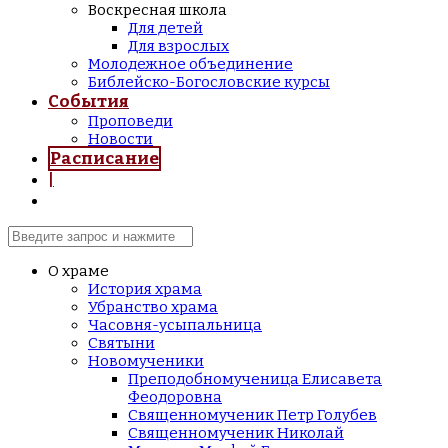
Воскресная школа
Для детей
Для взрослых
Молодежное объединение
Библейско-Богословские курсы
События
Проповеди
Новости
Расписание
|
О храме
История храма
Убранство храма
Часовня-усыпальница
Святыни
Новомученики
Преподобномученица Елисавета
Феодоровна
Священномученик Петр Голубев
Священномученик Николай