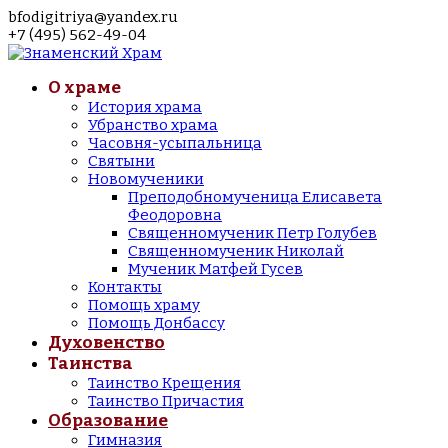
bfodigitriya@yandex.ru
+7 (495) 562-49-04
О храме
История храма
Убранство храма
Часовня-усыпальница
Святыни
Новомученики
Преподобномученица Елисавета
Феодоровна
Священномученик Петр Голубев
Священномученик Николай
Мученик Матфей Гусев
Контакты
Помощь храму
Помощь Донбассу
Духовенство
Таинства
Таинство Крещения
Таинство Причастия
Образование
Гимназия