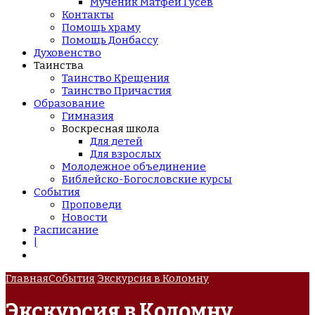
Мученик Матфей Гусев
Контакты
Помощь храму
Помощь Донбассу
Духовенство
Таинства
Таинство Крещения
Таинство Причастия
Образование
Гимназия
Воскресная школа
Для детей
Для взрослых
Молодежное объединение
Библейско-Богословские курсы
События
Проповеди
Новости
Расписание
|
Главная
События
Экскурсия в Коломну
Экскурсия в Коломну