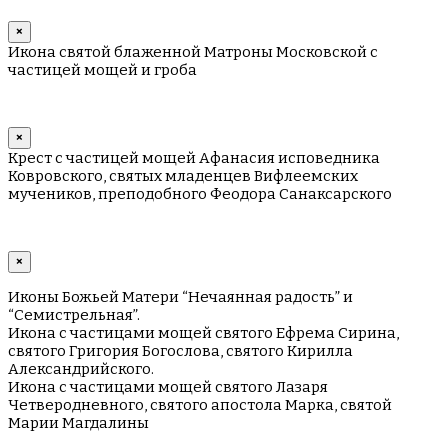
×
Икона святой блаженной Матроны Московской с
частицей мощей и гроба
×
Крест с частицей мощей Афанасия исповедника
Ковровского, святых младенцев Вифлеемских
мучеников, преподобного Феодора Санаксарского
×
Иконы Божьей Матери “Нечаянная радость” и
“Семистрельная”.
Икона с частицами мощей святого Ефрема Сирина,
святого Григория Богослова, святого Кирилла
Александрийского.
Икона с частицами мощей святого Лазаря
Четверодневного, святого апостола Марка, святой
Марии Магдалины