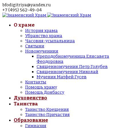
bfodigitriya@yandex.ru
+7 (495) 562-49-04
О храме
История храма
Убранство храма
Часовня-усыпальница
Святыни
Новомученики
Преподобномученица Елисавета
Феодоровна
Священномученик Петр Голубев
Священномученик Николай
Мученик Матфей Гусев
Контакты
Помощь храму
Помощь Донбассу
Духовенство
Таинства
Таинство Крещения
Таинство Причастия
Образование
Гимназия