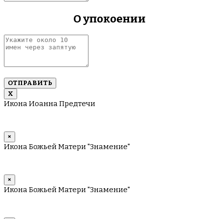
через
О упокоении
запятую
Укажите
около
10
имен
через
запятую
Х
Икона Иоанна Предтечи
×
Икона Божьей Матери "Знамение"
×
Икона Божьей Матери "Знамение"