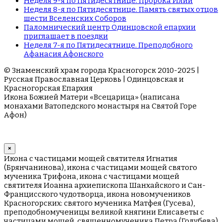
Неделя 9-я по Пятидесятнице. Пророка Илии
Неделя 8-я по Пятидесятнице. Память святых отцов
шести Вселенских Соборов
Паломнический центр Одинцовской епархии
приглашает в поездки
Неделя 7-я по Пятидесятнице. Преподобного
Афанасия Афонского
© Знаменский храм города Красногорск 2010-2025 |
Русская Православная Церковь | Одинцовская и
Красногорская Епархия
Икона Божией Матери «Всецарица» (написана
монахами Ватопедского монастыря на Cвятой Горе
Афон)
×
Икона с частицами мощей святителя Игнатия
(Брянчанинова), икона с частицами мощей святого
мученика Трифона, икона с частицами мощей
святителя Иоанна архиепископа Шанхайского и Сан-
Францисского чудотворца, икона новомучеников
Красногорских: святого мученика Матфея (Гусева),
преподобномученицы великой княгини Елисаветы с
частицами мощей, священномученика Петра (Голубева)