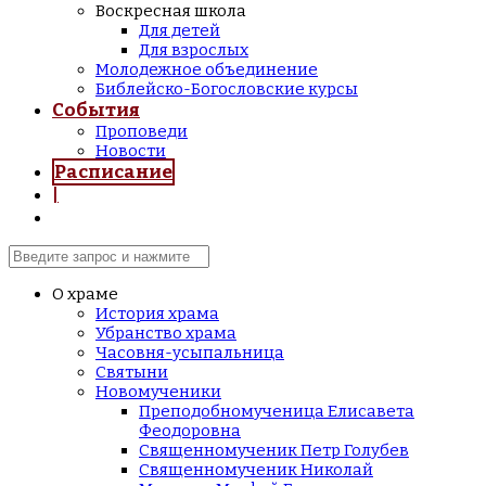
Воскресная школа
Для детей
Для взрослых
Молодежное объединение
Библейско-Богословские курсы
События
Проповеди
Новости
Расписание
|
О храме
История храма
Убранство храма
Часовня-усыпальница
Святыни
Новомученики
Преподобномученица Елисавета
Феодоровна
Священномученик Петр Голубев
Священномученик Николай