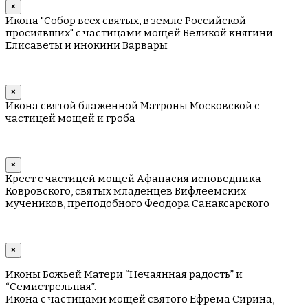
×
Икона "Собор всех святых, в земле Российской
просиявших" с частицами мощей Великой княгини
Елисаветы и инокини Варвары
×
Икона святой блаженной Матроны Московской с
частицей мощей и гроба
×
Крест с частицей мощей Афанасия исповедника
Ковровского, святых младенцев Вифлеемских
мучеников, преподобного Феодора Санаксарского
×
Иконы Божьей Матери “Нечаянная радость” и
“Семистрельная”.
Икона с частицами мощей святого Ефрема Сирина,