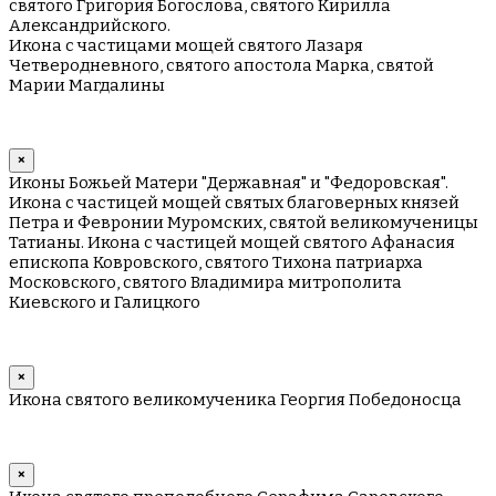
святого Григория Богослова, святого Кирилла
Александрийского.
Икона с частицами мощей святого Лазаря
Четверодневного, святого апостола Марка, святой
Марии Магдалины
×
Иконы Божьей Матери "Державная" и "Федоровская".
Икона с частицей мощей святых благоверных князей
Петра и Февронии Муромских, святой великомученицы
Татианы. Икона с частицей мощей святого Афанасия
епископа Ковровского, святого Тихона патриарха
Московского, святого Владимира митрополита
Киевского и Галицкого
×
Икона святого великомученика Георгия Победоносца
×