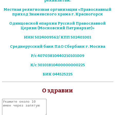
реквизитам:
Местная религиозная организация «Православный
приход Знаменского храма г. Красногорск
Одинцовской епархии Русской Православной
Церкви (Московский Патриархат)»
ИНН 5024009562/ КПП 502401001
Среднерусский банк ПАО Сбербанк г. Москва
Р/с 40703810440210101009
К/с 30101810400000000225
БИК 044525225
О здравии
Укажите
около
10
имен