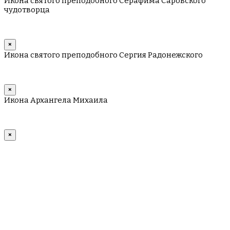
Икона святого преподобного Серафима Саровского
чудотворца
×
Икона святого преподобного Сергия Радонежского
×
Икона Архангела Михаила
×