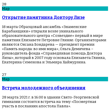
28
Мар
Открытие памятника Доктору Лизе
18 марта Образцовый ансамбль «Знаменские
Барабанщики» открыли возле уникального
образовательного центра «Созвездие» первый в мире
памятник Елизавете Петровне Глинке. Организаторами
являются Оксана Бондарева — президент премии
«Память народа: во имя мира», Ольга Демичева –
руководитель фонда «Справедливая помощь Доктора
Лизы», который в 2007 году основала Елизавета Глинка,
Екатерина Семенова и Эльмира Хаймурзина.
27
Мар
Встреча молодежного объединения
28 марта 2021 г. в 16:00 в здании Свято-Георгиевской
гимназии состоится встреча на тему «Посмертная
участь в посланиях апостола Павла».