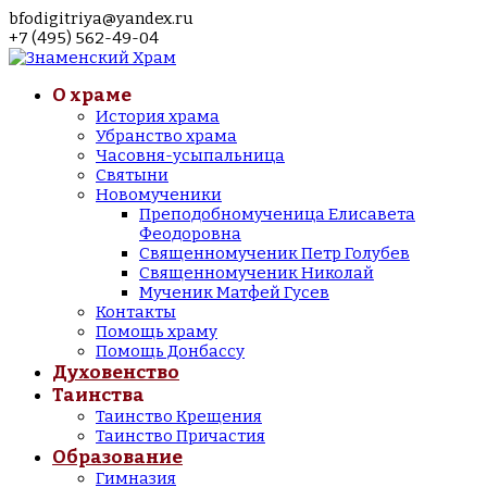
bfodigitriya@yandex.ru
+7 (495) 562-49-04
О храме
История храма
Убранство храма
Часовня-усыпальница
Святыни
Новомученики
Преподобномученица Елисавета
Феодоровна
Священномученик Петр Голубев
Священномученик Николай
Мученик Матфей Гусев
Контакты
Помощь храму
Помощь Донбассу
Духовенство
Таинства
Таинство Крещения
Таинство Причастия
Образование
Гимназия