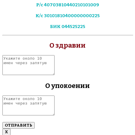
Р/с 40703810440210101009
К/с 30101810400000000225
БИК 044525225
О здравии
Укажите
около
10
имен
через
О упокоении
запятую
Укажите
около
10
имен
через
запятую
Х