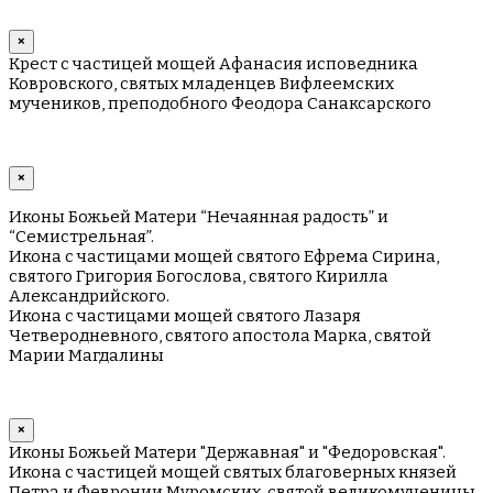
×
Крест с частицей мощей Афанасия исповедника
Ковровского, святых младенцев Вифлеемских
мучеников, преподобного Феодора Санаксарского
×
Иконы Божьей Матери “Нечаянная радость” и
“Семистрельная”.
Икона с частицами мощей святого Ефрема Сирина,
святого Григория Богослова, святого Кирилла
Александрийского.
Икона с частицами мощей святого Лазаря
Четверодневного, святого апостола Марка, святой
Марии Магдалины
×
Иконы Божьей Матери "Державная" и "Федоровская".
Икона с частицей мощей святых благоверных князей
Петра и Февронии Муромских, святой великомученицы