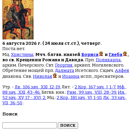
6 августа 2026 г. ( 24 июля ст.ст.), четверг.
Поста нет.
Мц.
Христины
.
Мчч. блгвв. князей
Бориса
и
Глеба
,
во св. Крещении Романа и Давида.
Прп.
Поликарпа
,
архим. Печерского. Свт.
Георгия
, архиеп. Могилевского.
Обретение мощей прп.
Далмата
Исетского. Сщмч.
Алфея
диакона. Свв.
Николая
и
Иоанна
испп., пресвитеров.
Утр. -
Лк., 106 зач., XXI, 12-19.
Лит. -
2 Кор., 167 зач., I, 1-7.
Мф.,
88 зач., XXI, 43-46.
Блгвв. кнн.:
Рим., 99 зач., VIII, 28-39.
Ин.,
52 зач., XV, 17 - XVI, 2.
Мц.:
2 Кор., 181 зач., VI, 1-10.
Лк., 33 зач.,
VII, 36-50
.
Поиск
Найти: