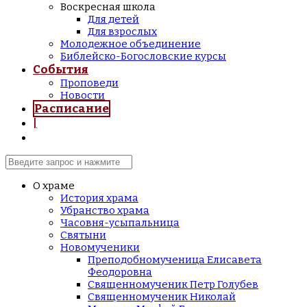
Воскресная школа
Для детей
Для взрослых
Молодежное объединение
Библейско-Богословские курсы
События
Проповеди
Новости
Расписание
|
О храме
История храма
Убранство храма
Часовня-усыпальница
Святыни
Новомученики
Преподобномученица Елисавета
Феодоровна
Священномученик Петр Голубев
Священномученик Николай