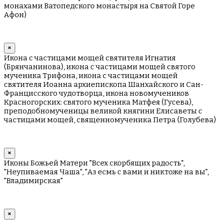
монахами Ватопедского монастыря на Cвятой Горе
Афон)
×
Икона с частицами мощей святителя Игнатия
(Брянчанинова), икона с частицами мощей святого
мученика Трифона, икона с частицами мощей
святителя Иоанна архиепископа Шанхайского и Сан-
Францисского чудотворца, икона новомучеников
Красногорских: святого мученика Матфея (Гусева),
преподобномученицы великой княгини Елисаветы с
частицами мощей, священномученика Петра (Голубева)
×
Иконы Божьей Матери "Всех скорбящих радость",
"Неупиваемая Чаша", "Аз есмь с вами и никтоже на вы",
"Владимирская"
×