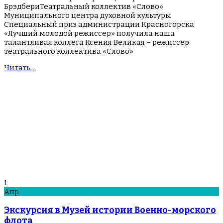
БрэдбериТеатральный коллектив «Слово»
Муниципального центра духовной культуры
Специальный приз администрации Красногорска
«Лучший молодой режиссер» получила наша
талантливая коллега Ксения Великая – режиссер
театрального коллектива «Слово»
Читать…
1
Апр
Экскурсия в Музей истории Военно-морского
флота