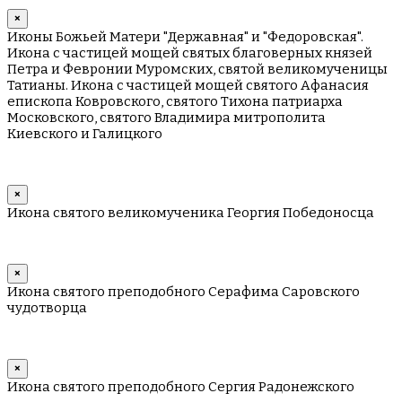
×
Иконы Божьей Матери "Державная" и "Федоровская".
Икона с частицей мощей святых благоверных князей
Петра и Февронии Муромских, святой великомученицы
Татианы. Икона с частицей мощей святого Афанасия
епископа Ковровского, святого Тихона патриарха
Московского, святого Владимира митрополита
Киевского и Галицкого
×
Икона святого великомученика Георгия Победоносца
×
Икона святого преподобного Серафима Саровского
чудотворца
×
Икона святого преподобного Сергия Радонежского