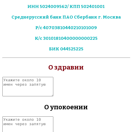
ИНН 5024009562/ КПП 502401001
Среднерусский банк ПАО Сбербанк г. Москва
Р/с 40703810440210101009
К/с 30101810400000000225
БИК 044525225
О здравии
Укажите
около
10
имен
через
О упокоении
запятую
Укажите
около
10