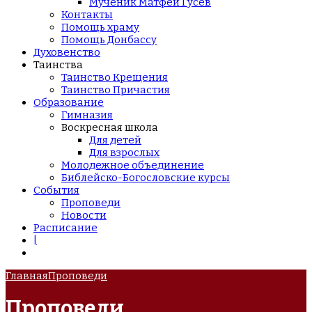
Мученик Матфей Гусев
Контакты
Помощь храму
Помощь Донбассу
Духовенство
Таинства
Таинство Крещения
Таинство Причастия
Образование
Гимназия
Воскресная школа
Для детей
Для взрослых
Молодежное объединение
Библейско-Богословские курсы
События
Проповеди
Новости
Расписание
|
Главная
Проповеди
Проповеди