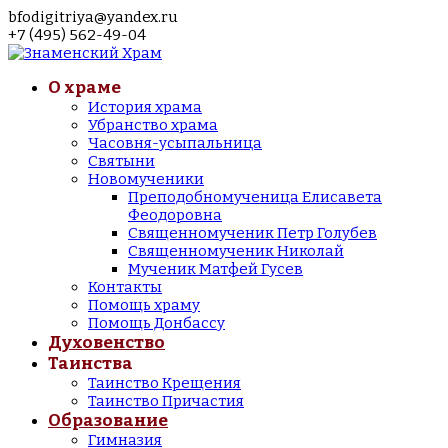
bfodigitriya@yandex.ru
+7 (495) 562-49-04
О храме
История храма
Убранство храма
Часовня-усыпальница
Святыни
Новомученики
Преподобномученица Елисавета
Феодоровна
Священномученик Петр Голубев
Священномученик Николай
Мученик Матфей Гусев
Контакты
Помощь храму
Помощь Донбассу
Духовенство
Таинства
Таинство Крещения
Таинство Причастия
Образование
Гимназия