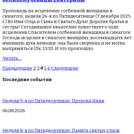
Проповедь на исцеление согбенной женщины в
синагоге, неделя 26-я по Пятидесятнице (7 декабря 2025
г.) Во Имя Отца и Сына и Святаго Духа! Дорогие братья и
сестры! Сегодняшнее евангелие повествует о чуде
исцеления Спасителем согбенной женщины в синагоге.
Господь исцелил в синагоге женщину, восемнадцать лет
имевшую духа немощи: она была скорчена и не могла
выпрямиться (Лк. 13:11). И это произошло
Читать…
Предыдущие
2
3
4
5
6
Следующие
Последние события
Неделя 9-я по Пятидесятнице. Пророка Илии
06.08.2026
Неделя 8-я по Пятидесятнице. Память святых отцов