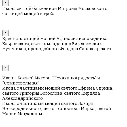
×
Икона святой блаженной Матроны Московской с
частицей мощей и гроба
×
Крест с частицей мощей Афанасия исповедника
Ковровского, святых младенцев Вифлеемских
мучеников, преподобного Феодора Санаксарского
×
Иконы Божьей Матери “Нечаянная радость” и
“Семистрельная”.
Икона с частицами мощей святого Ефрема Сирина,
святого Григория Богослова, святого Кирилла
Александрийского.
Икона с частицами мощей святого Лазаря
Четверодневного, святого апостола Марка, святой
Марии Магдалины