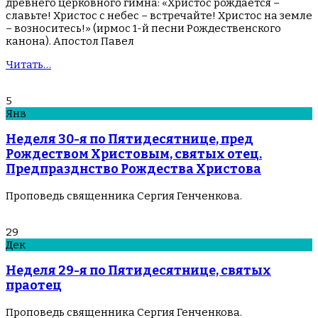
древнего церковного гимна: «Христос рождается –
славьте! Христос с небес – встречайте! Христос на земле
– возноситесь!» (ирмос 1-й песни Рождественского
канона). Апостол Павел
Читать…
5
Янв
Неделя 30-я по Пятидесятнице, пред
Рождеством Христовым, святых отец.
Предпразднство Рождества Христова
Проповедь священника Сергия Генченкова.
29
Дек
Неделя 29-я по Пятидесятнице, святых
праотец
Проповедь священника Сергия Генченкова.