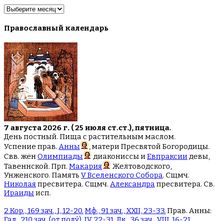
Архив
новостей
Православный календарь
7 августа 2026 г. ( 25 июля ст.ст.), пятница.
День постный. Пища с растительным маслом.
Успение прав.
Анны
, матери Пресвятой Богородицы.
Свв. жен
Олимпиады
диакониссы и
Евпраксии
девы,
Тавеннской. Прп.
Макария
Желтоводского,
Унженского. Память
V Вселенского Собора
. Сщмч.
Николая
пресвитера. Сщмч.
Александра
пресвитера. Св.
Ираиды
исп.
2 Кор., 169 зач., I, 12-20.
Мф., 91 зач., XXII, 23-33.
Прав. Анны:
Гал., 210 зач. (от полу́), IV, 22-31.
Лк., 36 зач., VIII, 16-21.