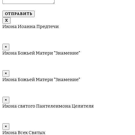
имен
через
запятую
Х
Икона Иоанна Предтечи
×
Икона Божьей Матери "Знамение"
×
Икона Божьей Матери "Знамение"
×
Икона святого Пантелеимона Целителя
×
Икона Всех Святых