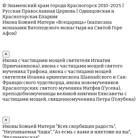
© Знаменский храм города Красногорск 2010-2025 |
Русская Православная Церковь | Одинцовская и
Красногорская Епархия
Икона Божией Матери «Всецарица» (написана
монахами Ватопедского монастыря на Cвятой Горе
Афон)
×
Икона с частицами мощей святителя Игнатия
(Брянчанинова), икона с частицами мощей святого
мученика Трифона, икона с частицами мощей
святителя Иоанна архиепископа Шанхайского и Сан-
Францисского чудотворца, икона новомучеников
Красногорских: святого мученика Матфея (Гусева),
преподобномученицы великой княгини Елисаветы с
частицами мощей, священномученика Петра (Голубева)
×
Иконы Божьей Матери "Всех скорбящих радость",
"Неупиваемая Чаша", "Аз есмь с вами и никтоже на вы",
"Владимирская"