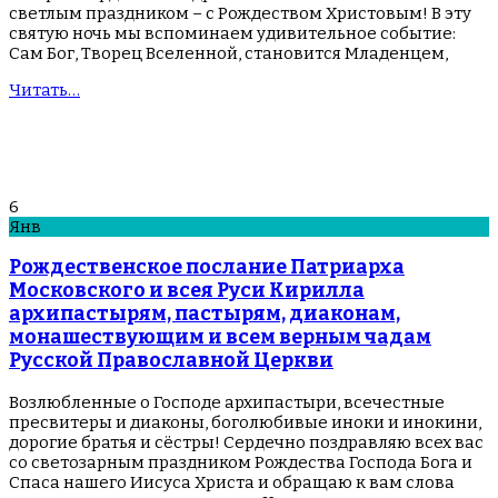
светлым праздником – с Рождеством Христовым! В эту
святую ночь мы вспоминаем удивительное событие:
Сам Бог, Творец Вселенной, становится Младенцем,
Читать…
6
Янв
Рождественское послание Патриарха
Московского и всея Руси Кирилла
архипастырям, пастырям, диаконам,
монашествующим и всем верным чадам
Русской Православной Церкви
Возлюбленные о Господе архипастыри, всечестные
пресвитеры и диаконы, боголюбивые иноки и инокини,
дорогие братья и сёстры! Сердечно поздравляю всех вас
со светозарным праздником Рождества Господа Бога и
Спаса нашего Иисуса Христа и обращаю к вам слова