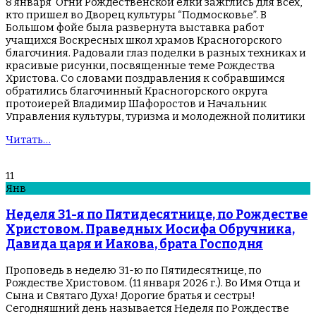
8 января Огни Рождественской елки зажглись для всех,
кто пришел во Дворец культуры “Подмосковье”. В
Большом фойе была развернута выставка работ
учащихся Воскресных школ храмов Красногорского
благочиния. Радовали глаз поделки в разных техниках и
красивые рисунки, посвященные теме Рождества
Христова. Со словами поздравления к собравшимся
обратились благочинный Красногорского округа
протоиерей Владимир Шафоростов и Начальник
Управления культуры, туризма и молодежной политики
Читать…
11
Янв
Неделя 31-я по Пятидесятнице, по Рождестве
Христовом. Праведных Иосифа Обручника,
Давида царя и Иакова, брата Господня
Проповедь в неделю 31-ю по Пятидесятнице, по
Рождестве Христовом. (11 января 2026 г.). Во Имя Отца и
Сына и Святаго Духа! Дорогие братья и сестры!
Сегодняшний день называется Неделя по Рождестве