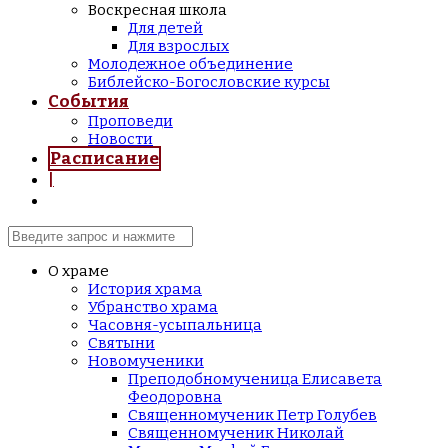
Воскресная школа
Для детей
Для взрослых
Молодежное объединение
Библейско-Богословские курсы
События
Проповеди
Новости
Расписание
|
О храме
История храма
Убранство храма
Часовня-усыпальница
Святыни
Новомученики
Преподобномученица Елисавета
Феодоровна
Священномученик Петр Голубев
Священномученик Николай