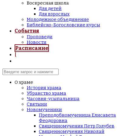
Воскресная школа
Для детей
Для взрослых
Молодежное объединение
Библейско-Богословские курсы
События
Проповеди
Новости
Расписание
|
О храме
История храма
Убранство храма
Часовня-усыпальница
Святыни
Новомученики
Преподобномученица Елисавета
Феодоровна
Священномученик Петр Голубев
Священномученик Николай