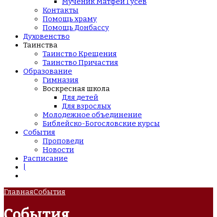
Мученик Матфей Гусев
Контакты
Помощь храму
Помощь Донбассу
Духовенство
Таинства
Таинство Крещения
Таинство Причастия
Образование
Гимназия
Воскресная школа
Для детей
Для взрослых
Молодежное объединение
Библейско-Богословские курсы
События
Проповеди
Новости
Расписание
|
Главная
События
События