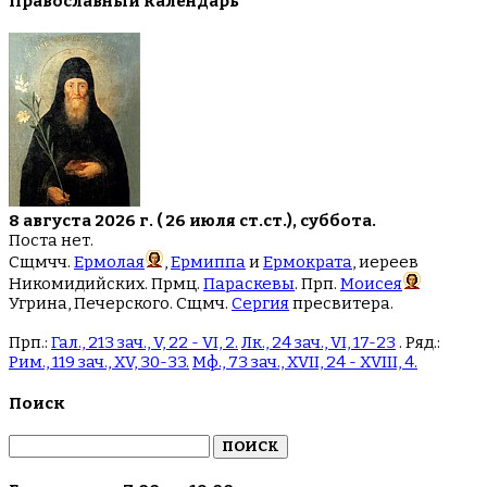
Православный календарь
8 августа 2026 г. ( 26 июля ст.ст.), суббота.
Поста нет.
Сщмчч.
Ермолая
,
Ермиппа
и
Ермократа
, иереев
Никомидийских. Прмц.
Параскевы
. Прп.
Моисея
Угрина, Печерского. Сщмч.
Сергия
пресвитера.
Прп.:
Гал., 213 зач., V, 22 - VI, 2.
Лк., 24 зач., VI, 17-23
. Ряд.:
Рим., 119 зач., XV, 30-33.
Мф., 73 зач., XVII, 24 - XVIII, 4.
Поиск
Найти: