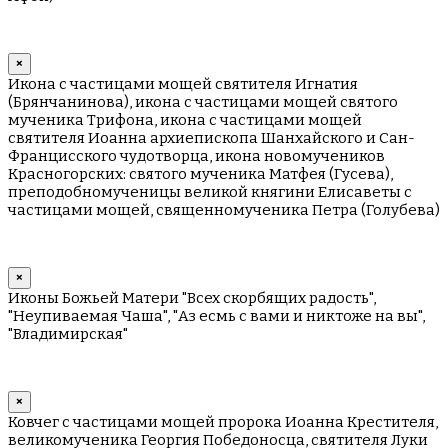
×
Икона с частицами мощей святителя Игнатия
(Брянчанинова), икона с частицами мощей святого
мученика Трифона, икона с частицами мощей
святителя Иоанна архиепископа Шанхайского и Сан-
Францисского чудотворца, икона новомучеников
Красногорских: святого мученика Матфея (Гусева),
преподобномученицы великой княгини Елисаветы с
частицами мощей, священномученика Петра (Голубева)
×
Иконы Божьей Матери "Всех скорбящих радость",
"Неупиваемая Чаша", "Аз есмь с вами и никтоже на вы",
"Владимирская"
×
Ковчег с частицами мощей пророка Иоанна Крестителя,
великомученика Георгия Победоносца, святителя Луки