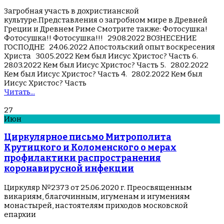
Загробная участь в дохристианской
культуре.Представления о загробном мире в Древней
Греции и Древнем Риме Смотрите также: Фотосушка!
Фотосушка!! Фотосушка!!! 29.08.2022 ВОЗНЕСЕНИЕ
ГОСПОДНЕ 24.06.2022 Апостольский опыт воскресения
Христа 30.05.2022 Кем был Иисус Христос? Часть 6.
28.03.2022 Кем был Иисус Христос? Часть 5. 28.02.2022
Кем был Иисус Христос? Часть 4. 28.02.2022 Кем был
Иисус Христос? Часть
Читать...
27
Июн
Циркулярное письмо Митрополита
Крутицкого и Коломенского о мерах
профилактики распространения
коронавирусной инфекции
Циркуляр №2373 от 25.06.2020 г. Преосвященным
викариям, благочинным, игуменам и игумениям
монастырей, настоятелям приходов московской
епархии