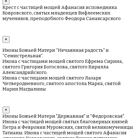
×
Крест с частицей мощей Афанасия исповедника
Ковровского, святых младенцев Вифлеемских
мучеников, преподобного Феодора Санаксарского
×
Иконы Божьей Матери “Нечаянная радость” и
“Семистрельная”.
Икона с частицами мощей святого Ефрема Сирина,
святого Григория Богослова, святого Кирилла
Александрийского.
Икона с частицами мощей святого Лазаря
Четверодневного, святого апостола Марка, святой
Марии Магдалины
×
Иконы Божьей Матери "Державная" и "Федоровская".
Икона с частицей мощей святых благоверных князей
Петра и Февронии Муромских, святой великомученицы
Татианы. Икона с частицей мощей святого Афанасия