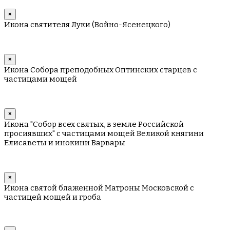
×
Икона святителя Луки (Войно-Ясенецкого)
×
Икона Собора преподобных Оптинских старцев с
частицами мощей
×
Икона "Собор всех святых, в земле Российской
просиявших" с частицами мощей Великой княгини
Елисаветы и инокини Варвары
×
Икона святой блаженной Матроны Московской с
частицей мощей и гроба