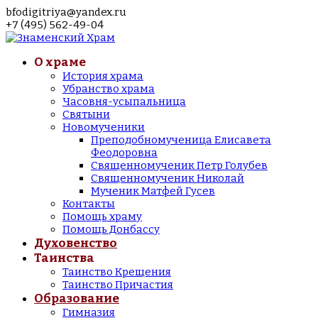
bfodigitriya@yandex.ru
+7 (495) 562-49-04
О храме
История храма
Убранство храма
Часовня-усыпальница
Святыни
Новомученики
Преподобномученица Елисавета
Феодоровна
Священномученик Петр Голубев
Священномученик Николай
Мученик Матфей Гусев
Контакты
Помощь храму
Помощь Донбассу
Духовенство
Таинства
Таинство Крещения
Таинство Причастия
Образование
Гимназия