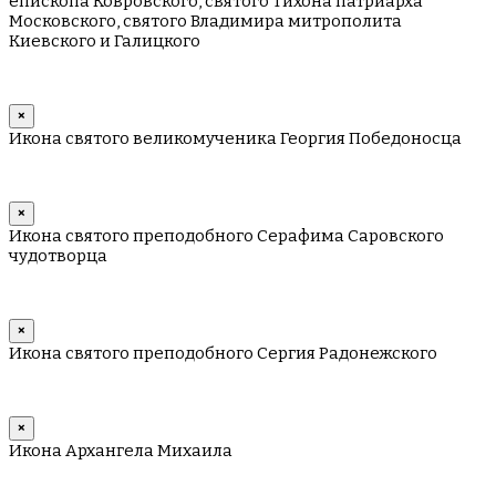
епископа Ковровского, святого Тихона патриарха
Московского, святого Владимира митрополита
Киевского и Галицкого
×
Икона святого великомученика Георгия Победоносца
×
Икона святого преподобного Серафима Саровского
чудотворца
×
Икона святого преподобного Сергия Радонежского
×
Икона Архангела Михаила