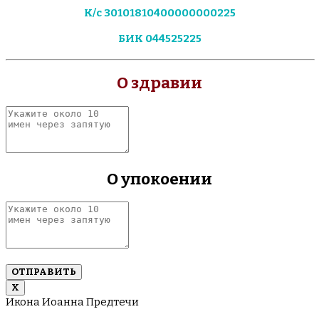
К/с 30101810400000000225
БИК 044525225
О здравии
Укажите
около
10
имен
через
О упокоении
запятую
Укажите
около
10
имен
через
запятую
Х
Икона Иоанна Предтечи