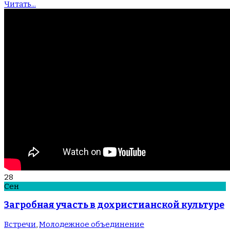
Читать...
28
Сен
Загробная участь в дохристианской культуре
Встречи
,
Молодежное объединение