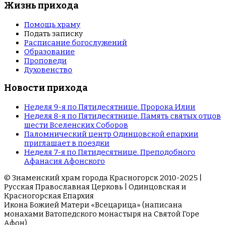
Жизнь прихода
Помощь храму
Подать записку
Расписание богослужений
Образование
Проповеди
Духовенство
Новости прихода
Неделя 9-я по Пятидесятнице. Пророка Илии
Неделя 8-я по Пятидесятнице. Память святых отцов
шести Вселенских Соборов
Паломнический центр Одинцовской епархии
приглашает в поездки
Неделя 7-я по Пятидесятнице. Преподобного
Афанасия Афонского
© Знаменский храм города Красногорск 2010-2025 |
Русская Православная Церковь | Одинцовская и
Красногорская Епархия
Икона Божией Матери «Всецарица» (написана
монахами Ватопедского монастыря на Cвятой Горе
Афон)