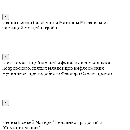
×
Икона святой блаженной Матроны Московской с
частицей мощей и гроба
×
Крест с частицей мощей Афанасия исповедника
Ковровского, святых младенцев Вифлеемских
мучеников, преподобного Феодора Санаксарского
×
Иконы Божьей Матери “Нечаянная радость” и
“Семистрельная”.