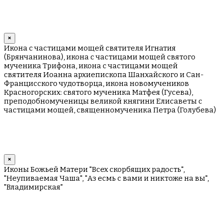
×
Икона с частицами мощей святителя Игнатия
(Брянчанинова), икона с частицами мощей святого
мученика Трифона, икона с частицами мощей
святителя Иоанна архиепископа Шанхайского и Сан-
Францисского чудотворца, икона новомучеников
Красногорских: святого мученика Матфея (Гусева),
преподобномученицы великой княгини Елисаветы с
частицами мощей, священномученика Петра (Голубева)
×
Иконы Божьей Матери "Всех скорбящих радость",
"Неупиваемая Чаша", "Аз есмь с вами и никтоже на вы",
"Владимирская"