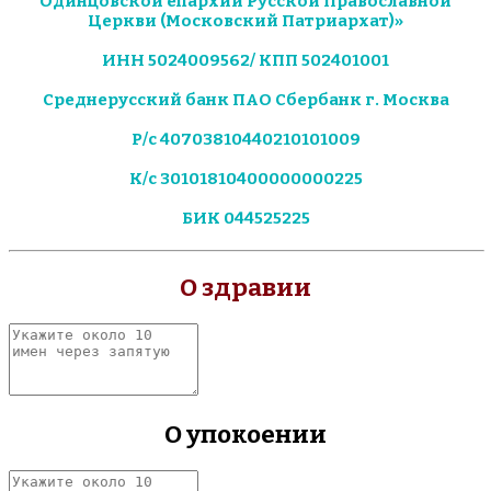
Одинцовской епархии Русской Православной
Церкви (Московский Патриархат)»
ИНН 5024009562/ КПП 502401001
Среднерусский банк ПАО Сбербанк г. Москва
Р/с 40703810440210101009
К/с 30101810400000000225
БИК 044525225
О здравии
Укажите
около
10
имен
через
О упокоении
запятую
Укажите