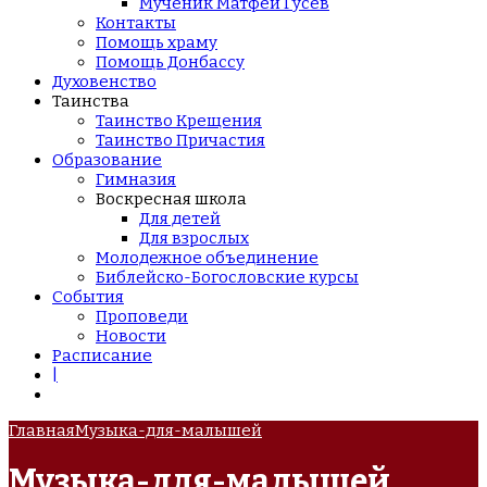
Мученик Матфей Гусев
Контакты
Помощь храму
Помощь Донбассу
Духовенство
Таинства
Таинство Крещения
Таинство Причастия
Образование
Гимназия
Воскресная школа
Для детей
Для взрослых
Молодежное объединение
Библейско-Богословские курсы
События
Проповеди
Новости
Расписание
|
Главная
Музыка-для-малышей
Музыка-для-малышей