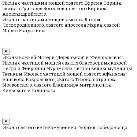
Икона с частицами мощей святого Ефрема Сирина,
святого Григория Богослова, святого Кирилла
Александрийского.
Икона с частицами мощей святого Лазаря
Четверодневного, святого апостола Марка, святой
Марии Магдалины
×
Иконы Божьей Матери "Державная" и "Федоровская".
Икона с частицей мощей святых благоверных князей
Петра и Февронии Муромских, святой великомученицы
Татианы. Икона с частицей мощей святого Афанасия
епископа Ковровского, святого Тихона патриарха
Московского, святого Владимира митрополита
Киевского и Галицкого
×
Икона святого великомученика Георгия Победоносца