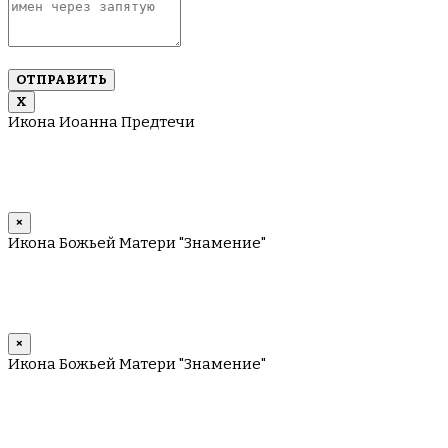
около
10
имен
через
запятую
Х
Икона Иоанна Предтечи
×
Икона Божьей Матери "Знамение"
×
Икона Божьей Матери "Знамение"