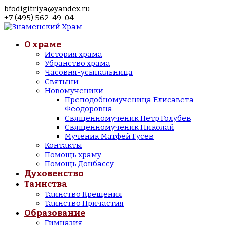
bfodigitriya@yandex.ru
+7 (495) 562-49-04
О храме
История храма
Убранство храма
Часовня-усыпальница
Святыни
Новомученики
Преподобномученица Елисавета
Феодоровна
Священномученик Петр Голубев
Священномученик Николай
Мученик Матфей Гусев
Контакты
Помощь храму
Помощь Донбассу
Духовенство
Таинства
Таинство Крещения
Таинство Причастия
Образование
Гимназия