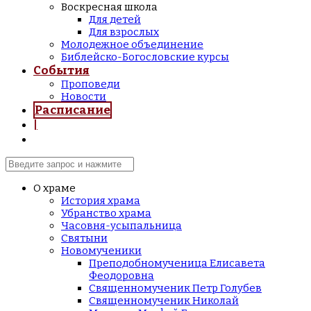
Воскресная школа
Для детей
Для взрослых
Молодежное объединение
Библейско-Богословские курсы
События
Проповеди
Новости
Расписание
|
О храме
История храма
Убранство храма
Часовня-усыпальница
Святыни
Новомученики
Преподобномученица Елисавета
Феодоровна
Священномученик Петр Голубев
Священномученик Николай